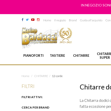
IN NEGOZIO SONO
Home
Il negozio
Brand
Guida all'acquisto
Cont
CHITARR
PIANOFORTI
TASTIERE
CHITARRE
SUPER
Home
/
CHITARRE
/
12 corde
Chitarre d
FILTRI
FILTRI ATTIVI:
La Chitarra dodici c
fatta eccezione per
CERCA PER BRAND