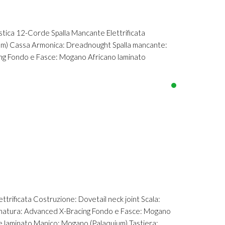
 12-Corde Spalla Mancante Elettrificata
 mm) Cassa Armonica: Dreadnought Spalla mancante:
ng Fondo e Fasce: Mogano Africano laminato
rificata Costruzione: Dovetail neck joint Scala:
natura: Advanced X-Bracing Fondo e Fasce: Mogano
e laminato Manico: Mogano (Palaquium) Tastiera:...