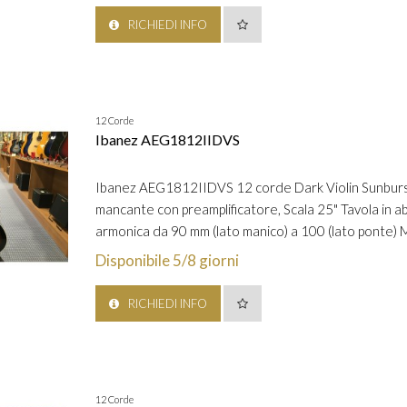
RICHIEDI INFO
12 Corde
Ibanez AEG1812IIDVS
Ibanez AEG1812IIDVS 12 corde Dark Violin Sunburst 
mancante con preamplificatore, Scala 25" Tavola in a
armonica da 90 mm (lato manico) a 100 (lato ponte) Ma
Disponibile 5/8 giorni
RICHIEDI INFO
12 Corde