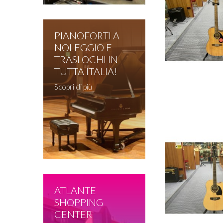
PIANOFORTI A
NOLEGGIO E
TRASLOCHI IN
TUTTA ITALIA!
Scopri di più
ATLANTE
SHOPPING
CENTER