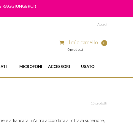
ME RAGGIUNGERCI!
Accedi
Il mio carrello
0
0 prodotti
IATI
MICROFONI
ACCESSORI
USATO
15 prodotti
 ne è affiancata un'altra accordata all'ottava superiore,