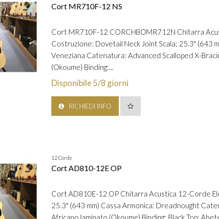
Cort MR710F-12 NS
Cort MR710F-12 CORCHBOMR712N Chitarra Acustica
Costruzione: Dovetail Neck Joint Scala: 25.3" (643
Veneziana Catenatura: Advanced Scalloped X-Braci
(Okoume) Binding:...
Disponibile 5/8 giorni
RICHIEDI INFO
12 Corde
Cort AD810-12E OP
Cort AD810E-12 OP Chitarra Acustica 12-Corde Elett
25.3" (643 mm) Cassa Armonica: Dreadnought Cate
Africano laminato (Okoume) Binding: Black Top: Abet