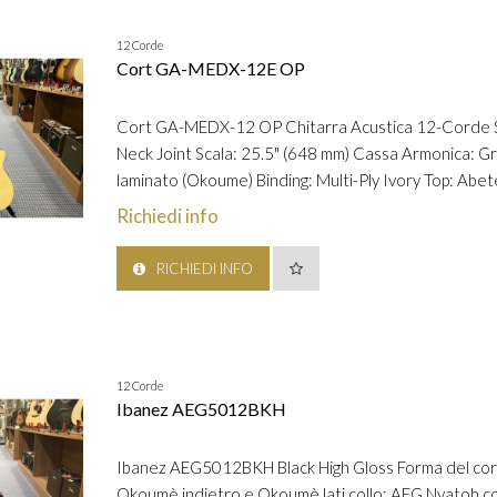
12 Corde
Cort GA-MEDX-12E OP
Cort GA-MEDX-12 OP Chitarra Acustica 12-Corde Spa
Neck Joint Scala: 25.5" (648 mm) Cassa Armonica: 
laminato (Okoume) Binding: Multi-Ply Ivory Top: Abet
Richiedi info
RICHIEDI INFO
12 Corde
Ibanez AEG5012BKH
Ibanez AEG5012BKH Black High Gloss Forma del corpo
Okoumè indietro e Okoumè lati collo: AEG Nyatoh collo