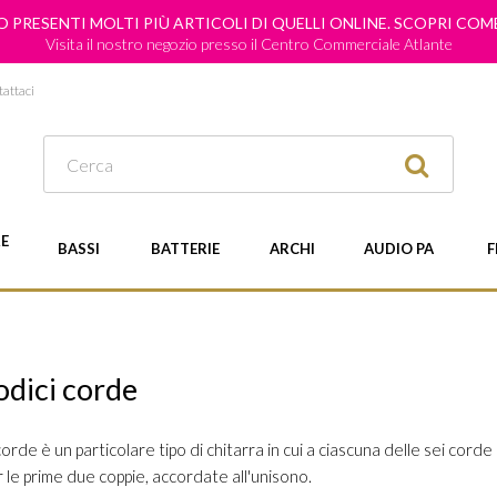
 PRESENTI MOLTI PIÙ ARTICOLI DI QUELLI ONLINE. SCOPRI CO
Visita il nostro negozio presso il Centro Commerciale Atlante
attaci
E
BASSI
BATTERIE
ARCHI
AUDIO PA
F
odici corde
orde è un particolare tipo di chitarra in cui a ciascuna delle sei corde
 le prime due coppie, accordate all'unisono.