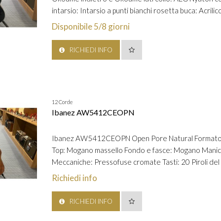
intarsio: Intarsio a punti bianchi rosetta buca: Acrili
Disponibile 5/8 giorni
RICHIEDI INFO
12 Corde
Ibanez AW5412CEOPN
Ibanez AW5412CEOPN Open Pore Natural Formato: D
Top: Mogano massello Fondo e fasce: Mogano Manic
Meccaniche: Pressofuse cromate Tasti: 20 Piroli del
Richiedi info
RICHIEDI INFO