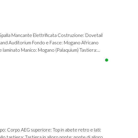
lla Mancante Elettrificata Costruzione: Dovetail
Grand Auditorium Fondo e Fasce: Mogano Africano
e laminato Manico: Mogano (Palaquium) Tastiera:...
: Corpo AEG superiore: Top in abete retro e lati:
 tastiera: Tastiera in alloro ponte: ponte di alloro