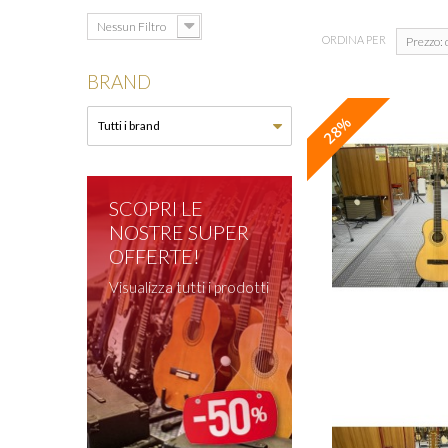
Nessun Filtro
ORDINA PER
Prezzo: 
BRAND
28%
SCOPRI LE
NOSTRE SUPER
OFFERTE!
Visualizza tutti i prodotti