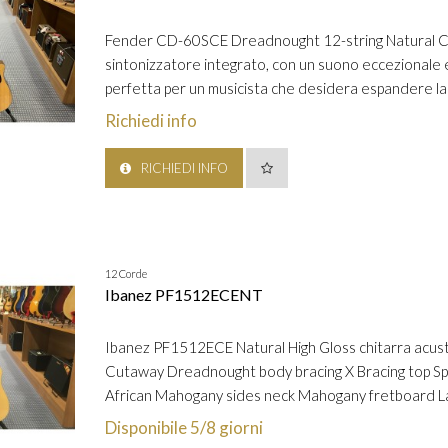
Fender CD-60SCE Dreadnought 12-string Natural Com
sintonizzatore integrato, con un suono eccezionale e
perfetta per un musicista che desidera espandere la 
Richiedi info
RICHIEDI INFO
12 Corde
Ibanez PF1512ECENT
Ibanez PF1512ECE Natural High Gloss chitarra acusti
Cutaway Dreadnought body bracing X Bracing top Sp
African Mahogany sides neck Mahogany fretboard Laur
Disponibile 5/8 giorni