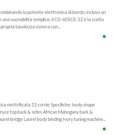
binando la potente elettronica di bordo, incluso un
 una suonabilità semplice, il CD-60SCE-12 è la scelta
propria tavolozza sonora con...
ca elettrificata 12 corde Specifiche: body shape
ruce top back & sides African Mahogany back &
el bridge Laurel body binding Ivory tuning machine...