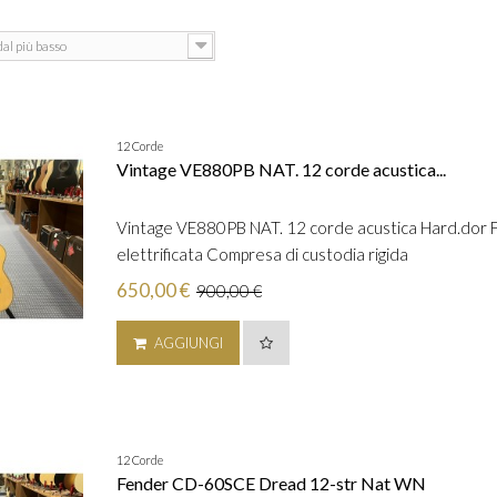
dal più basso
12 Corde
Vintage VE880PB NAT. 12 corde acustica...
Vintage VE880PB NAT. 12 corde acustica Hard.dor Fa
elettrificata Compresa di custodia rigida
650,00 €
900,00 €
AGGIUNGI
12 Corde
Fender CD-60SCE Dread 12-str Nat WN