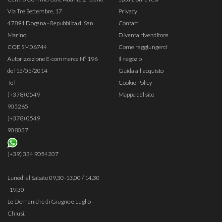
Via Tre Settembre, 17
Privacy
47891 Dogana - Repubblica di San
Contatti
Marino
Diventa rivenditore
COE SM06744
Come raggiungerci
Autorizzazione E-commerce N° 196
Il negozio
del 15/05/2014
Guida all'acquisto
Tel
Cookie Policy
(+378) 0549
Mappa del sito
905265
(+378) 0549
908037
(+39) 334 9054207
Lunedì al Sabato 09,30-13,00 / 14,30
-19,30
Le Domeniche di Giugno e Luglio
Chiusi.