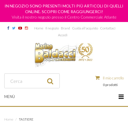
IN NEGOZIO SONO PRESENTI MOLTI PIÙ ARTICOLI DI QUELLI
ONLINE. SCOPRI COME RAGGIUNGERCI!
Visita il nostro negozio presso il Centro Commerciale Atlante
Home
Il negozio
Brand
Guida all'acquisto
Contattaci
Accedi
Il mio carrello
0 prodotti
MENÙ
Home
/
TASTIERE