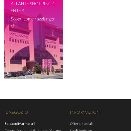
ATLANTE SHOPPING C
ENTER
Scopri come raggiunger
ci
IL NEGOZIO
INFORMAZIONI
Baldacci Marino srl
Offerte speciali
Centro Commerciale Atlante 2° piano
Spedizioni e resi