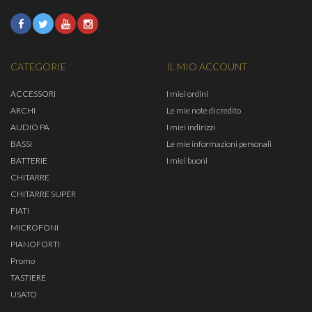
CATEGORIE
IL MIO ACCOUNT
ACCESSORI
I miei ordini
ARCHI
Le mie note di credito
AUDIO PA
I miei indirizzi
BASSI
Le mie informazioni personali
BATTERIE
I miei buoni
CHITARRE
CHITARRE SUPER
FIATI
MICROFONI
PIANOFORTI
Promo
TASTIERE
USATO