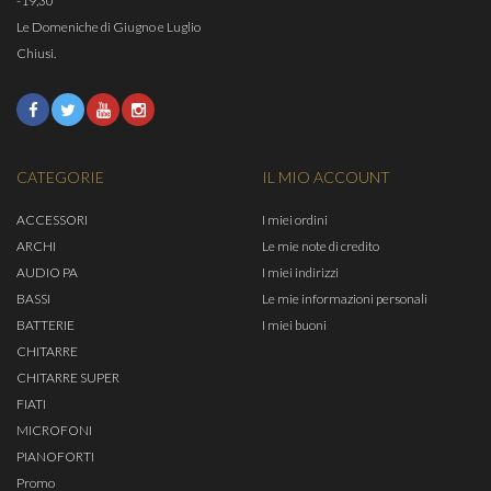
-19,30
Le Domeniche di Giugno e Luglio
Chiusi.
CATEGORIE
IL MIO ACCOUNT
ACCESSORI
I miei ordini
ARCHI
Le mie note di credito
AUDIO PA
I miei indirizzi
BASSI
Le mie informazioni personali
BATTERIE
I miei buoni
CHITARRE
CHITARRE SUPER
FIATI
MICROFONI
PIANOFORTI
Promo