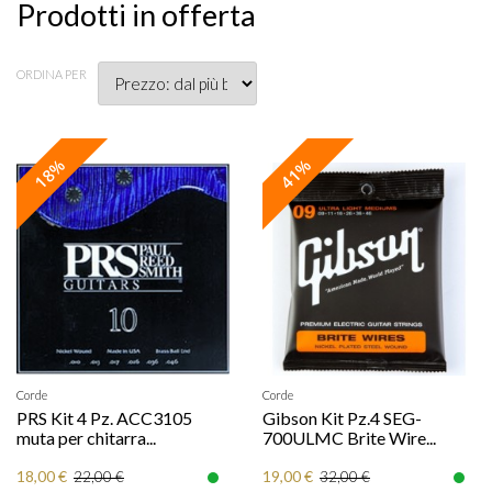
Prodotti in offerta
ORDINA PER
18%
41%
Corde
Corde
PRS Kit 4 Pz. ACC3105
Gibson Kit Pz.4 SEG-
muta per chitarra...
700ULMC Brite Wire...
18,00 €
19,00 €
22,00 €
32,00 €