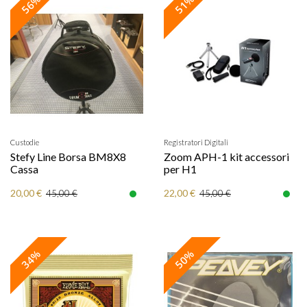
56%
51%
Custodie
Registratori Digitali
Stefy Line Borsa BM8X8
Zoom APH-1 kit accessori
Cassa
per H1
20,00 €
22,00 €
45,00 €
45,00 €
34%
50%