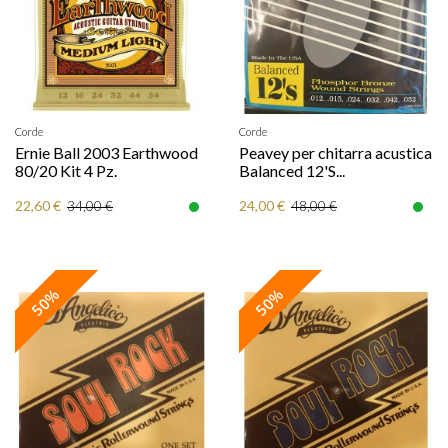
Corde
Corde
Ernie Ball 2003 Earthwood
Peavey per chitarra acustica
80/20 Kit 4 Pz.
Balanced 12'S...
22,60 €
24,00 €
34,00 €
48,00 €
50%
50%