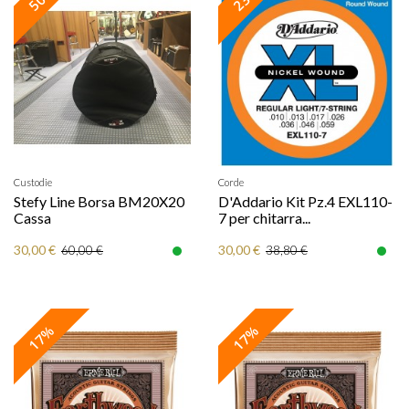
Custodie
Corde
Stefy Line Borsa BM20X20
D'Addario Kit Pz.4 EXL110-
Cassa
7 per chitarra...
30,00 €
30,00 €
60,00 €
38,80 €
17%
17%