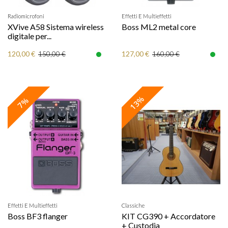
Radiomicrofoni
Effetti E Multieffetti
XVive A58 Sistema wireless
Boss ML2 metal core
digitale per...
120,00 €
127,00 €
150,00 €
160,00 €
13%
7%
Effetti E Multieffetti
Classiche
Boss BF3 flanger
KIT CG390 + Accordatore
+ Custodia