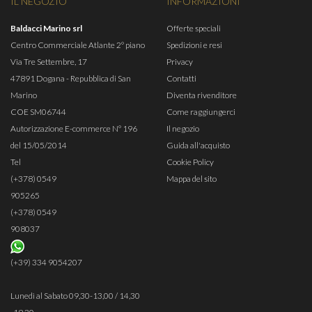
IL NEGOZIO
INFORMAZIONI
Baldacci Marino srl
Offerte speciali
Centro Commerciale Atlante 2° piano
Spedizioni e resi
Via Tre Settembre, 17
Privacy
47891 Dogana - Repubblica di San
Contatti
Marino
Diventa rivenditore
COE SM06744
Come raggiungerci
Autorizzazione E-commerce N° 196
Il negozio
del 15/05/2014
Guida all'acquisto
Tel
Cookie Policy
(+378) 0549
Mappa del sito
905265
(+378) 0549
908037
(+39) 334 9054207
Lunedì al Sabato 09,30-13,00 / 14,30