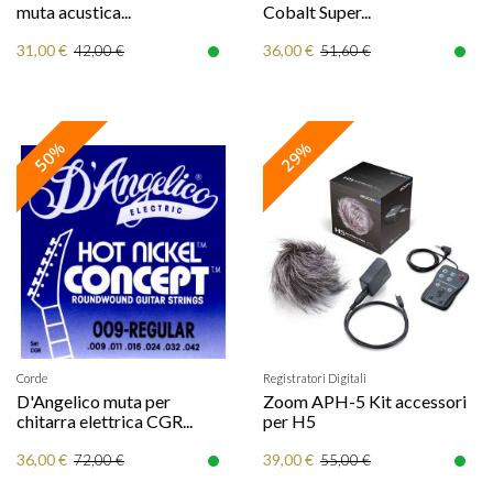
muta acustica...
Cobalt Super...
31,00 €
36,00 €
42,00 €
51,60 €
50%
29%
Corde
Registratori Digitali
D'Angelico muta per
Zoom APH-5 Kit accessori
chitarra elettrica CGR...
per H5
36,00 €
39,00 €
72,00 €
55,00 €