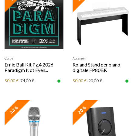
Corde
Accessori
Ernie Ball Kit Pz.4 2026
Roland Stand per piano
Paradigm Not Even...
digitale FP80BK
50,00 €
50,00 €
74,00 €
90,00 €
44%
20%