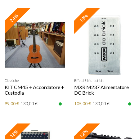
24%
19%
Classiche
Effetti E Multieffetti
KIT CM45 + Accordatore +
MXR M237 Alimentatore
Custodia
DC Brick
99,00 €
105,00 €
130,00 €
130,00 €
18%
12%