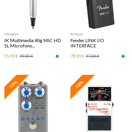
Microfoni
Pc Music
IK Multimedia iRig MIC HD
Fender LINK I/O
SL Microfono...
INTERFACE
55,00 €
78,00 €
99,00 €
97,00 €
19%
18%