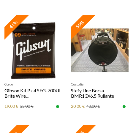
41%
50%
Corde
Custodie
Gibson Kit Pz.4 SEG-700UL
Stefy Line Borsa
Brite Wire...
BMR13X6,5 Rullante
19,00 €
20,00 €
32,00 €
40,00 €