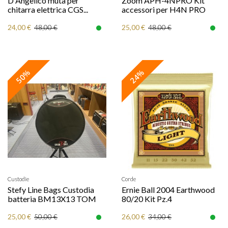
D'Angelico muta per
Zoom APH-4NPRO Kit
chitarra elettrica CGS...
accessori per H4N PRO
24,00 €
25,00 €
48,00 €
48,00 €
50%
24%
Custodie
Corde
Stefy Line Bags Custodia
Ernie Ball 2004 Earthwood
batteria BM13X13 TOM
80/20 Kit Pz.4
25,00 €
26,00 €
50,00 €
34,00 €