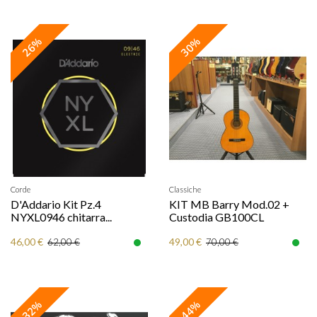
26%
30%
Corde
Classiche
D'Addario Kit Pz.4
KIT MB Barry Mod.02 +
NYXL0946 chitarra...
Custodia GB100CL
46,00 €
49,00 €
62,00 €
70,00 €
32%
44%