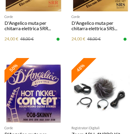
Corde
Corde
D'Angelico muta per
D'Angelico muta per
chitarra elettrica SRR...
chitarra elettrica SRS...
24,00 €
24,00 €
48,00 €
48,00 €
50%
48%
Corde
Registratori Digitali