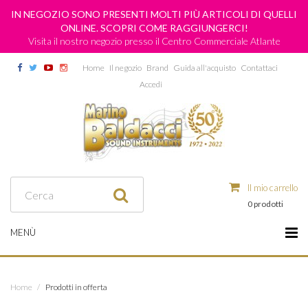
IN NEGOZIO SONO PRESENTI MOLTI PIÙ ARTICOLI DI QUELLI
ONLINE. SCOPRI COME RAGGIUNGERCI!
Visita il nostro negozio presso il Centro Commerciale Atlante
Home
Il negozio
Brand
Guida all'acquisto
Contattaci
Accedi
Il mio carrello
0 prodotti
MENÙ
Home
/
Prodotti in offerta