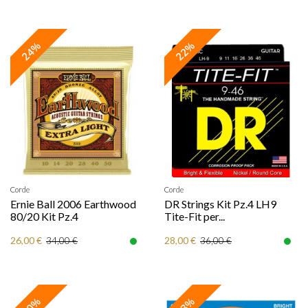
24%
22%
Corde
Corde
Ernie Ball 2006 Earthwood
DR Strings Kit Pz.4 LH9
80/20 Kit Pz.4
Tite-Fit per...
26,00 €
28,00 €
34,00 €
36,00 €
50%
23%