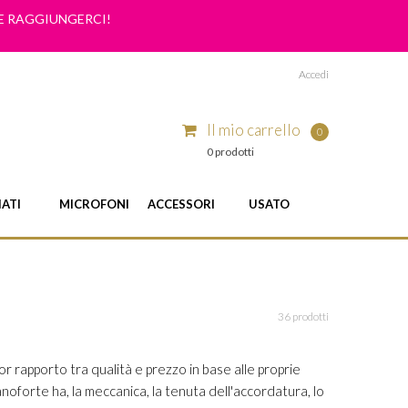
ME RAGGIUNGERCI!
Accedi
Il mio carrello
0
0 prodotti
IATI
MICROFONI
ACCESSORI
USATO
36 prodotti
r rapporto tra qualità e prezzo in base alle proprie
noforte ha, la meccanica, la tenuta dell'accordatura, lo