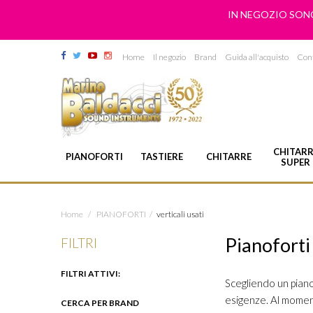
IN NEGOZIO SONO
Home
Il negozio
Brand
Guida all'acquisto
Cont
CHITARR
PIANOFORTI
TASTIERE
CHITARRE
SUPER
Home
/
PIANOFORTI
/
verticali usati
Pianoforti 
FILTRI
FILTRI ATTIVI:
Scegliendo un piano
esigenze. Al moment
CERCA PER BRAND