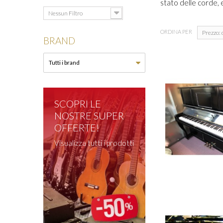
stato delle corde, e
Nessun Filtro
ORDINA PER
Prezzo: 
BRAND
SCOPRI LE
NOSTRE SUPER
OFFERTE!
Visualizza tutti i prodotti