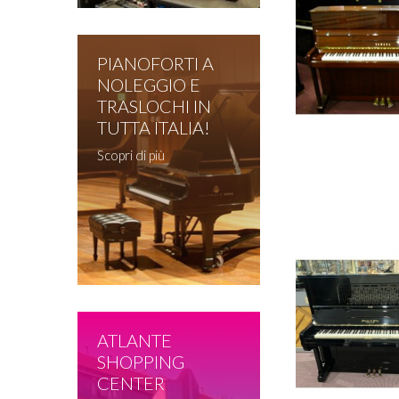
PIANOFORTI A
NOLEGGIO E
TRASLOCHI IN
TUTTA ITALIA!
Scopri di più
ATLANTE
SHOPPING
CENTER