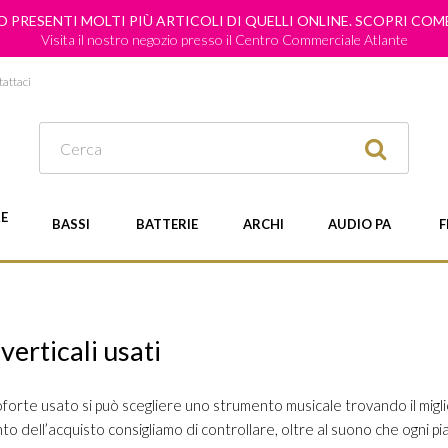
 PRESENTI MOLTI PIÙ ARTICOLI DI QUELLI ONLINE. SCOPRI CO
Visita il nostro negozio presso il Centro Commerciale Atlante
attaci
E
BASSI
BATTERIE
ARCHI
AUDIO PA
F
verticali usati
forte usato si può scegliere uno strumento musicale trovando il miglio
o dell’acquisto consigliamo di controllare, oltre al suono che ogni pia