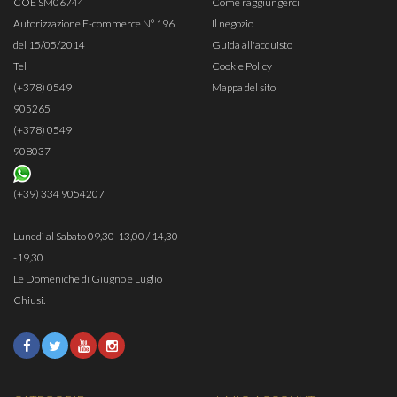
COE SM06744
Come raggiungerci
Autorizzazione E-commerce N° 196
Il negozio
del 15/05/2014
Guida all'acquisto
Tel
Cookie Policy
(+378) 0549
Mappa del sito
905265
(+378) 0549
908037
(+39) 334 9054207
Lunedì al Sabato 09,30-13,00 / 14,30
-19,30
Le Domeniche di Giugno e Luglio
Chiusi.