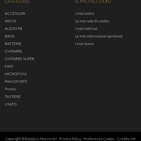
CATEGORIE
IL MIO ACCOUNT
ACCESSORI
I miei ordini
ARCHI
Le mie note di credito
AUDIO PA
I miei indirizzi
BASSI
Le mie informazioni personali
BATTERIE
I miei buoni
CHITARRE
CHITARRE SUPER
FIATI
MICROFONI
PIANOFORTI
Promo
TASTIERE
USATO
Copyright © Baldacci Marino Srl -
Privacy Policy
-
Preferenze Cookie
- Credits:
Mr.