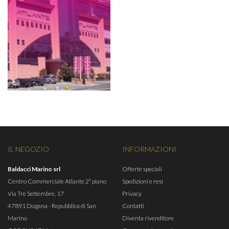
IL NEGOZIO
INFORMAZIONI
Baldacci Marino srl
Offerte speciali
Centro Commerciale Atlante 2° piano
Spedizioni e resi
Via Tre Settembre, 17
Privacy
47891 Dogana - Repubblica di San
Contatti
Marino
Diventa rivenditore