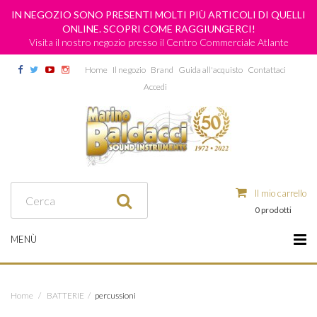
IN NEGOZIO SONO PRESENTI MOLTI PIÙ ARTICOLI DI QUELLI
ONLINE. SCOPRI COME RAGGIUNGERCI!
Visita il nostro negozio presso il Centro Commerciale Atlante
Home
Il negozio
Brand
Guida all'acquisto
Contattaci
Accedi
Il mio carrello
0 prodotti
MENÙ
Home
/
BATTERIE
/
percussioni