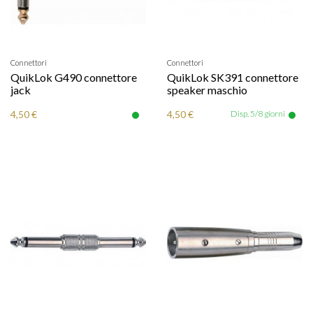
Connettori
Connettori
QuikLok G490 connettore
QuikLok SK391 connettore
jack
speaker maschio
4,50 €
4,50 €
Disp. 5/8 giorni