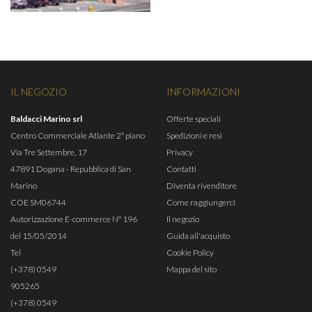
IL NEGOZIO
INFORMAZIONI
Baldacci Marino srl
Offerte speciali
Centro Commerciale Atlante 2° piano
Spedizioni e resi
Via Tre Settembre, 17
Privacy
47891 Dogana - Repubblica di San
Contatti
Marino
Diventa rivenditore
COE SM06744
Come raggiungerci
Autorizzazione E-commerce N° 196
Il negozio
del 15/05/2014
Guida all'acquisto
Tel
Cookie Policy
(+378) 0549
Mappa del sito
905265
(+378) 0549