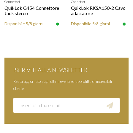
Connettori
Connettori
QuikLok G454 Connettore
QuikLok RKSA150-2 Cavo
Jack stereo
adattatore
Disponibile 5/8 giorni
Disponibile 5/8 giorni
ISCRIVITI ALLA NEWSLETTER
Resta aggiornato sugli ultimi eventi ed approfitta di incredibili
offerte