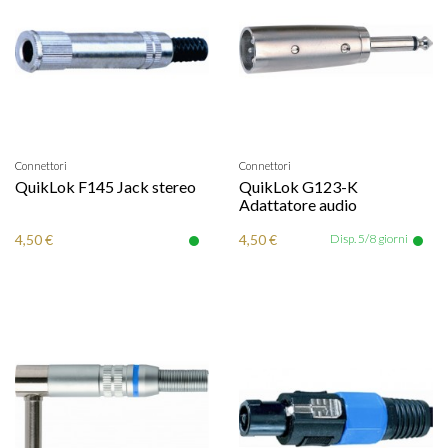
Connettori
Connettori
QuikLok F145 Jack stereo
QuikLok G123-K
Adattatore audio
4,50 €
4,50 €
Disp. 5/8 giorni