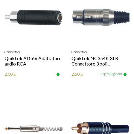
Connettori
Connettori
QuikLok AD-66 Adattatore
QuikLok NC354K XLR
audio RCA
Connettore 3 poli...
2,00 €
2,50 €
Disp. 5/8 giorni