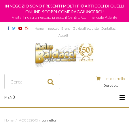
IN NEGOZIO SONO PRESENTI MOLTI PIÙ ARTICOLI DI QUELLI
ONLINE. SCOPRI COME RAGGIUNGERCI!
Visita il nostro negozio presso il Centro Commerciale Atlante
Home
Il negozio
Brand
Guida all'acquisto
Contattaci
Accedi
Il mio carrello
0 prodotti
MENÙ
Home
/
ACCESSORI
/
connettori