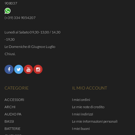
908037
(+39) 334 9054207
Lunedì al Sabato 09,30-13,00 / 14,30
-19,30
Le Domeniche di Giugno e Luglio
Chiusi.
CATEGORIE
IL MIO ACCOUNT
ACCESSORI
I miei ordini
ARCHI
Le mie note di credito
AUDIO PA
I miei indirizzi
BASSI
Le mie informazioni personali
BATTERIE
I miei buoni