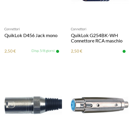
Connettori
Connettori
QuikLok D456 Jack mono
QuikLok G254BK-WH
Connettore RCA maschio
2,50 €
Disp. 5/8 giorni
2,50 €