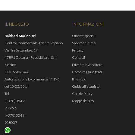
IL NEGOZIO
INFORMAZIONI
Baldacci Marino srl
Offerte speciali
Centro Commerciale Atlante 2° piano
Spedizioni e resi
Via Tre Settembre, 17
Privacy
47891 Dogana - Repubblica di San
Contatti
Marino
Diventa rivenditore
COE SM06744
Come raggiungerci
Autorizzazione E-commerce N° 196
Il negozio
del 15/05/2014
Guida all'acquisto
Tel
Cookie Policy
(+378) 0549
Mappa del sito
905265
(+378) 0549
908037