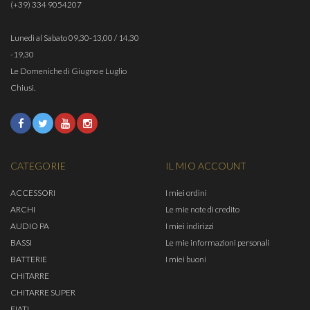
(+39) 334 9054207
Lunedì al Sabato 09,30-13,00 / 14,30
-19,30
Le Domeniche di Giugno e Luglio
Chiusi.
CATEGORIE
IL MIO ACCOUNT
ACCESSORI
I miei ordini
ARCHI
Le mie note di credito
AUDIO PA
I miei indirizzi
BASSI
Le mie informazioni personali
BATTERIE
I miei buoni
CHITARRE
CHITARRE SUPER
FIATI