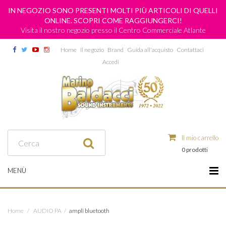
IN NEGOZIO SONO PRESENTI MOLTI PIÙ ARTICOLI DI QUELLI
ONLINE. SCOPRI COME RAGGIUNGERCI!
Visita il nostro negozio presso il Centro Commerciale Atlante
Home
Il negozio
Brand
Guida all'acquisto
Contattaci
Accedi
Il mio carrello
0 prodotti
MENÙ
Home
/
AUDIO PA
/
ampli bluetooth