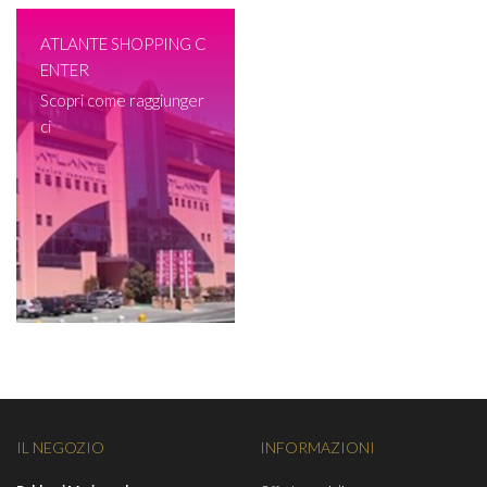
ATLANTE SHOPPING C
ENTER
Scopri come raggiunger
ci
IL NEGOZIO
INFORMAZIONI