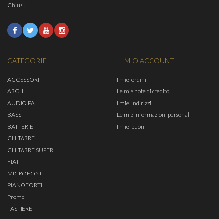
Chiusi.
CATEGORIE
IL MIO ACCOUNT
ACCESSORI
I miei ordini
ARCHI
Le mie note di credito
AUDIO PA
I miei indirizzi
BASSI
Le mie informazioni personali
BATTERIE
I miei buoni
CHITARRE
CHITARRE SUPER
FIATI
MICROFONI
PIANOFORTI
Promo
TASTIERE