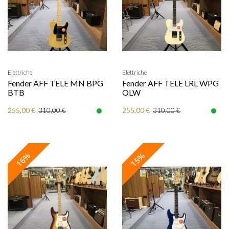
Elettriche
Elettriche
Fender AFF TELE MN BPG
Fender AFF TELE LRL WPG
BTB
OLW
255,00 €
255,00 €
310,00 €
310,00 €
16%
15%