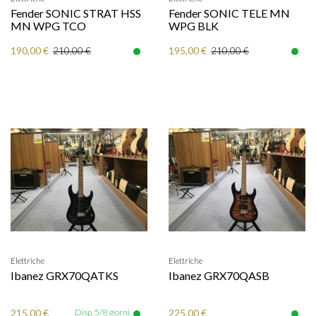
Fender SONIC STRAT HSS
Fender SONIC TELE MN
MN WPG TCO
WPG BLK
190,00 €
195,00 €
210,00 €
210,00 €
Elettriche
Elettriche
Ibanez GRX70QATKS
Ibanez GRX70QASB
215,00 €
Disp. 5/8 giorni
225,00 €