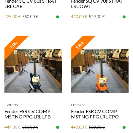
Fender SQ CV 60s STRAT
Fender SQ CV 70s STRAT
LRL CAR
LRL OWT
425,00 €
440,00 €
550,00 €
529,00 €
18%
18%
Elettriche
Elettriche
Fender FSR CV COMP
Fender FSR CV COMP
MSTNG PPG LRL LPB
MSTNG PPG LRL CPO
449,00 €
449,00 €
550,00 €
550,00 €