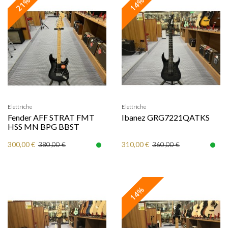
21%
14%
Elettriche
Elettriche
Fender AFF STRAT FMT
Ibanez GRG7221QATKS
HSS MN BPG BBST
300,00 €
310,00 €
380,00 €
360,00 €
14%