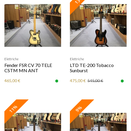
Elettriche
Elettriche
Fender FSR CV 70 TELE
LTD TE-200 Tobacco
CSTM MN ANT
Sunburst
465,00 €
475,00 €
545,00 €
11%
9%