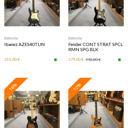
Elettriche
Elettriche
Ibanez AZES40TUN
Fender CONT STRAT SPCL
RMN SPG BLK
315,00 €
379,00 €
440,00 €
16%
12%