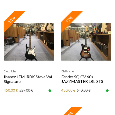
15%
17%
Elettriche
Elettriche
Ibanez JEMJRBK Steve Vai
Fender SQ CV 60s
Signature
JAZZMASTER LRL 3TS
450,00 €
450,00 €
529,00 €
540,00 €
13%