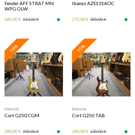
Fender AFF STRAT MN
Ibanez AZES31AOC
WPG OLW
265,00 €
275,00 €
310,00 €
300,00 €
15%
15%
Elettriche
Elettriche
Cort G250 CGM
Cort G250 TAB
280,00 €
280,00 €
330,00 €
330,00 €