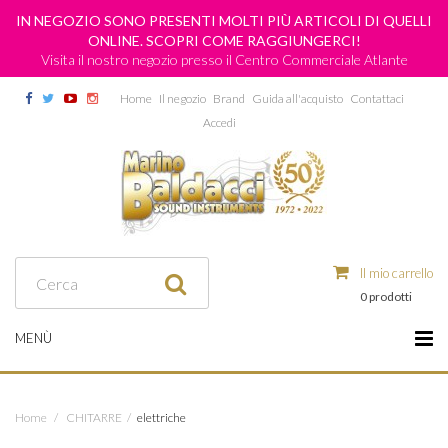
IN NEGOZIO SONO PRESENTI MOLTI PIÙ ARTICOLI DI QUELLI
ONLINE. SCOPRI COME RAGGIUNGERCI!
Visita il nostro negozio presso il Centro Commerciale Atlante
Home
Il negozio
Brand
Guida all'acquisto
Contattaci
Accedi
Il mio carrello
0 prodotti
MENÙ
Home
/
CHITARRE
/
elettriche