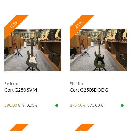
18%
21%
Elettriche
Elettriche
Cort G250 SVM
Cort G250SE ODG
280,00 €
295,00 €
340,00 €
375,00 €