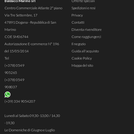
Baldacci Marino srl
Offerte speciali
Centro Commerciale Atlante 2° piano
Spedizioni e resi
Via Tre Settembre, 17
Privacy
47891 Dogana - Repubblica di San
Contatti
Marino
Diventa rivenditore
COE SM06744
Come raggiungerci
Autorizzazione E-commerce N° 196
Il negozio
del 15/05/2014
Guida all'acquisto
Tel
Cookie Policy
(+378) 0549
Mappa del sito
905265
(+378) 0549
908037
(+39) 334 9054207
Lunedì al Sabato 09,30-13,00 / 14,30
-19,30
Le Domeniche di Giugno e Luglio