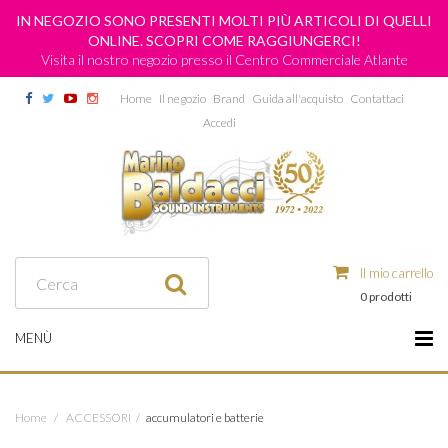
IN NEGOZIO SONO PRESENTI MOLTI PIÙ ARTICOLI DI QUELLI
ONLINE. SCOPRI COME RAGGIUNGERCI!
Visita il nostro negozio presso il Centro Commerciale Atlante
Home
Il negozio
Brand
Guida all'acquisto
Contattaci
Accedi
Il mio carrello
0 prodotti
MENÙ
Home
/
ACCESSORI
/
accumulatori e batterie