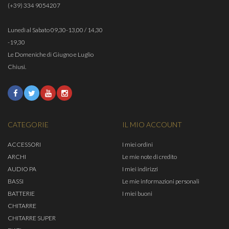
(+39) 334 9054207
Lunedì al Sabato 09,30-13,00 / 14,30
-19,30
Le Domeniche di Giugno e Luglio
Chiusi.
CATEGORIE
IL MIO ACCOUNT
ACCESSORI
I miei ordini
ARCHI
Le mie note di credito
AUDIO PA
I miei indirizzi
BASSI
Le mie informazioni personali
BATTERIE
I miei buoni
CHITARRE
CHITARRE SUPER