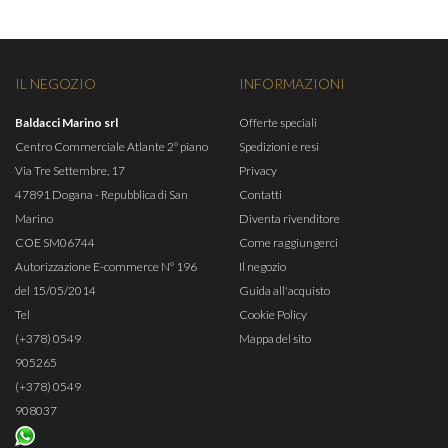
IL NEGOZIO
INFORMAZIONI
Baldacci Marino srl
Offerte speciali
Centro Commerciale Atlante 2° piano
Spedizioni e resi
Via Tre Settembre, 17
Privacy
47891 Dogana - Repubblica di San
Contatti
Marino
Diventa rivenditore
COE SM06744
Come raggiungerci
Autorizzazione E-commerce N° 196
Il negozio
del 15/05/2014
Guida all'acquisto
Tel
Cookie Policy
(+378) 0549
Mappa del sito
905265
(+378) 0549
908037