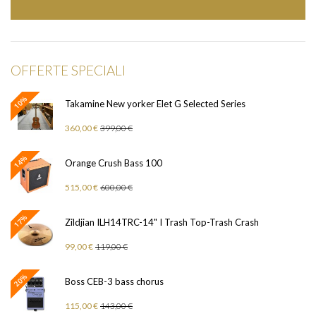
OFFERTE SPECIALI
10%
Takamine New yorker Elet G Selected Series
360,00 €
399,00 €
14%
Orange Crush Bass 100
515,00 €
600,00 €
17%
Zildjian ILH14TRC-14" I Trash Top-Trash Crash
99,00 €
119,00 €
20%
Boss CEB-3 bass chorus
115,00 €
143,00 €