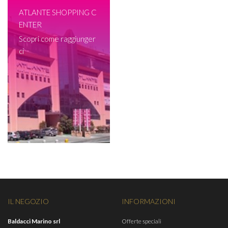
ATLANTE SHOPPING C
ENTER
Scopri come raggiunger
ci
IL NEGOZIO
INFORMAZIONI
Baldacci Marino srl
Offerte speciali