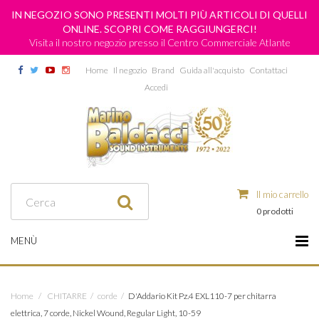
IN NEGOZIO SONO PRESENTI MOLTI PIÙ ARTICOLI DI QUELLI
ONLINE. SCOPRI COME RAGGIUNGERCI!
Visita il nostro negozio presso il Centro Commerciale Atlante
Home
Il negozio
Brand
Guida all'acquisto
Contattaci
Accedi
Il mio carrello
0 prodotti
MENÙ
Home
/
CHITARRE
/
corde
/
D'Addario Kit Pz.4 EXL110-7 per chitarra
elettrica, 7 corde, Nickel Wound, Regular Light, 10-59