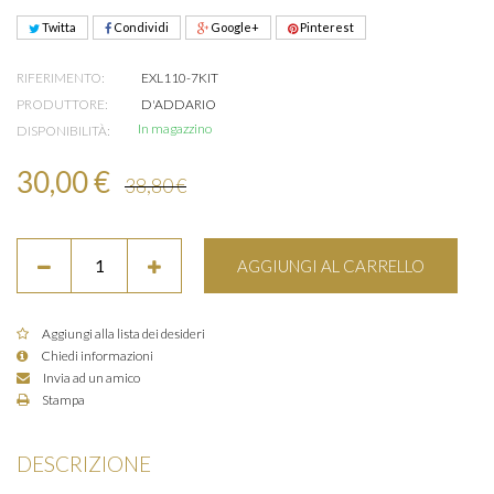
Twitta
Condividi
Google+
Pinterest
RIFERIMENTO:
EXL110-7KIT
PRODUTTORE:
D'ADDARIO
In magazzino
DISPONIBILITÀ:
30,00 €
38,80 €
AGGIUNGI AL CARRELLO
Aggiungi alla lista dei desideri
Chiedi informazioni
Invia ad un amico
Stampa
DESCRIZIONE