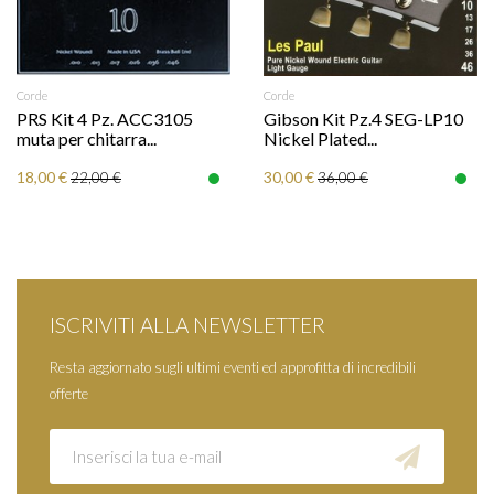
Corde
Corde
PRS Kit 4 Pz. ACC3105
Gibson Kit Pz.4 SEG-LP10
muta per chitarra...
Nickel Plated...
18,00 €
30,00 €
22,00 €
36,00 €
ISCRIVITI ALLA NEWSLETTER
Resta aggiornato sugli ultimi eventi ed approfitta di incredibili
offerte