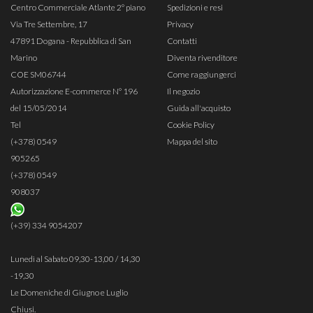
Centro Commerciale Atlante 2° piano
Spedizioni e resi
Via Tre Settembre, 17
Privacy
47891 Dogana - Repubblica di San
Contatti
Marino
Diventa rivenditore
COE SM06744
Come raggiungerci
Autorizzazione E-commerce N° 196
Il negozio
del 15/05/2014
Guida all'acquisto
Tel
Cookie Policy
(+378) 0549
Mappa del sito
905265
(+378) 0549
908037
(+39) 334 9054207
Lunedì al Sabato 09,30-13,00 / 14,30
-19,30
Le Domeniche di Giugno e Luglio
Chiusi.