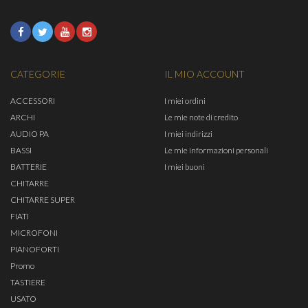
CATEGORIE
IL MIO ACCOUNT
ACCESSORI
I miei ordini
ARCHI
Le mie note di credito
AUDIO PA
I miei indirizzi
BASSI
Le mie informazioni personali
BATTERIE
I miei buoni
CHITARRE
CHITARRE SUPER
FIATI
MICROFONI
PIANOFORTI
Promo
TASTIERE
USATO