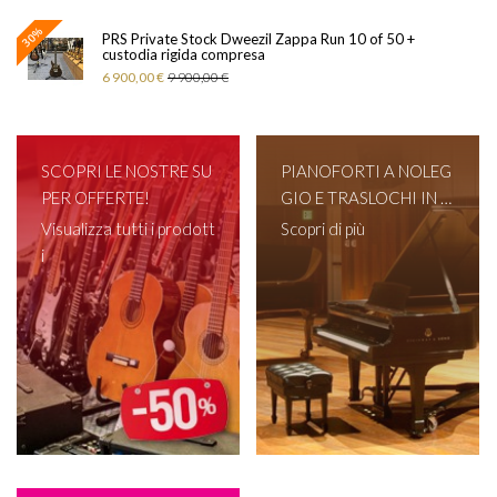
30%
PRS Private Stock Dweezil Zappa Run 10 of 50 +
custodia rigida compresa
6 900,00 €
9 900,00 €
SCOPRI LE NOSTRE SU
PIANOFORTI A NOLEG
PER OFFERTE!
GIO E TRASLOCHI IN T
UTTA ITALIA!
Visualizza tutti i prodott
Scopri di più
i