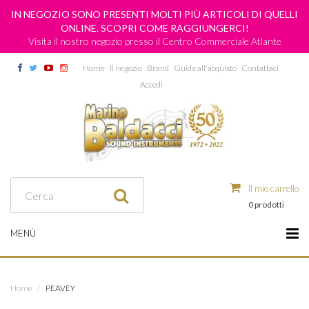
IN NEGOZIO SONO PRESENTI MOLTI PIÙ ARTICOLI DI QUELLI
ONLINE. SCOPRI COME RAGGIUNGERCI!
Visita il nostro negozio presso il Centro Commerciale Atlante
Home
Il negozio
Brand
Guida all'acquisto
Contattaci
Accedi
Il mio carrello
0 prodotti
MENÙ
Home
/
PEAVEY