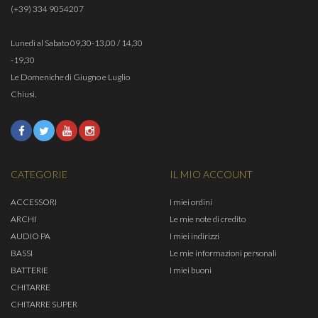
(+39) 334 9054207
Lunedì al Sabato 09,30-13,00 / 14,30
-19,30
Le Domeniche di Giugno e Luglio
Chiusi.
CATEGORIE
IL MIO ACCOUNT
ACCESSORI
I miei ordini
ARCHI
Le mie note di credito
AUDIO PA
I miei indirizzi
BASSI
Le mie informazioni personali
BATTERIE
I miei buoni
CHITARRE
CHITARRE SUPER