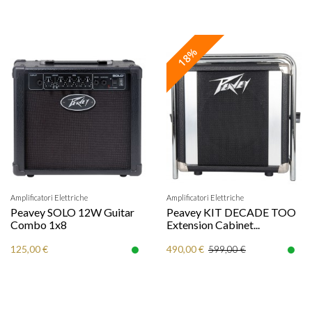
18%
Amplificatori Elettriche
Amplificatori Elettriche
Peavey SOLO 12W Guitar
Peavey KIT DECADE TOO
Combo 1x8
Extension Cabinet...
125,00 €
490,00 €
599,00 €