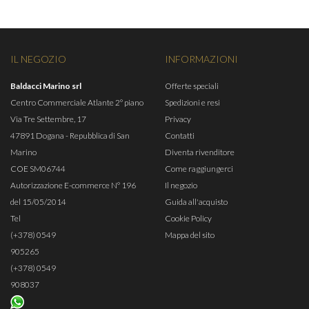
IL NEGOZIO
INFORMAZIONI
Baldacci Marino srl
Offerte speciali
Centro Commerciale Atlante 2° piano
Spedizioni e resi
Via Tre Settembre, 17
Privacy
47891 Dogana - Repubblica di San
Contatti
Marino
Diventa rivenditore
COE SM06744
Come raggiungerci
Autorizzazione E-commerce N° 196
Il negozio
del 15/05/2014
Guida all'acquisto
Tel
Cookie Policy
(+378) 0549
Mappa del sito
905265
(+378) 0549
908037