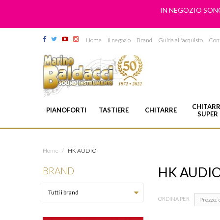
IN NEGOZIO SONO
Home
Il negozio
Brand
Guida all'acquisto
Cont
CHITARR
PIANOFORTI
TASTIERE
CHITARRE
SUPER
Home
/
HK AUDIO
HK AUDI
BRAND
ORDINA PER
Prezzo: 