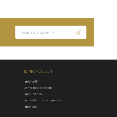
IL MIO ACCOUNT
I miei ordini
Le mie note di credito
I miei indirizzi
Le mie informazioni personali
I miei buoni