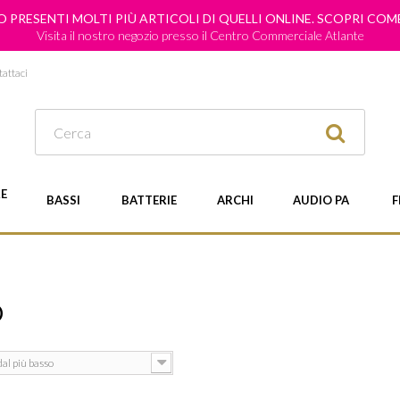
 PRESENTI MOLTI PIÙ ARTICOLI DI QUELLI ONLINE. SCOPRI CO
Visita il nostro negozio presso il Centro Commerciale Atlante
attaci
E
BASSI
BATTERIE
ARCHI
AUDIO PA
F
O
dal più basso