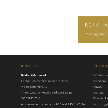
ISCRIVITI
Resta aggiornato s
IL NEGOZIO
INFORM
Baldacci Marino srl
Offerte spec
Centro Commerciale Atlante 2° piano
Spedizioni e
Via Tre Settembre, 17
Privacy
47891 Dogana - Repubblica di San Marino
Contatti
COE SM06744
Diventa riv
Autorizzazione E-commerce N° 196 del 15/05/2014
Come raggi