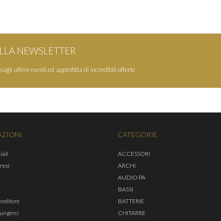
 ALLA NEWSLETTER
ugli ultimi eventi ed approfitta di incredibili offerte
AZIONI
CATEGORIE
iali
ACCESSORI
 resi
ARCHI
AUDIO PA
BASSI
enditore
BATTERIE
ungerci
CHITARRE