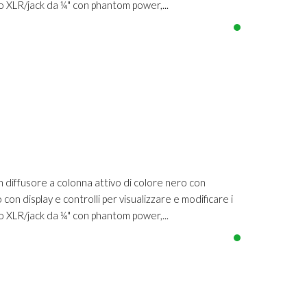
bo XLR/jack da ¼" con phantom power,...
diffusore a colonna attivo di colore nero con
on display e controlli per visualizzare e modificare i
bo XLR/jack da ¼" con phantom power,...