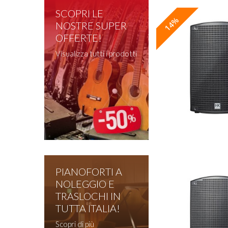
SCOPRI LE
14%
NOSTRE SUPER
OFFERTE!
Visualizza tutti i prodotti
PIANOFORTI A
NOLEGGIO E
TRASLOCHI IN
TUTTA ITALIA!
Scopri di più