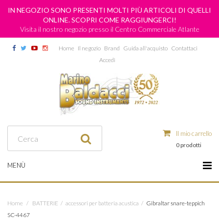
IN NEGOZIO SONO PRESENTI MOLTI PIÙ ARTICOLI DI QUELLI
ONLINE. SCOPRI COME RAGGIUNGERCI!
Visita il nostro negozio presso il Centro Commerciale Atlante
Home
Il negozio
Brand
Guida all'acquisto
Contattaci
Accedi
Il mio carrello
0 prodotti
MENÙ
Home
/
BATTERIE
/
accessori per batteria acustica
/
Gibraltar snare-teppich
SC-4467