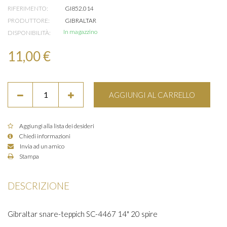
RIFERIMENTO:
GI852.014
PRODUTTORE:
GIBRALTAR
In magazzino
DISPONIBILITÀ:
11,00 €
AGGIUNGI AL CARRELLO
Aggiungi alla lista dei desideri
Chiedi informazioni
Invia ad un amico
Stampa
DESCRIZIONE
Gibraltar snare-teppich SC-4467 14" 20 spire