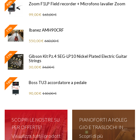
40%
Zoom F1LP Field recorder + Microfono lavalier Zoom
99,00 €
165,00 €
17%
Ibanez AMH90CRF
550,00 €
660,00 €
17%
Gibson Kit Pz.4 SEG-LP10 Nickel Plated Electric Guitar
Strings
30,00 €
36,00 €
18%
Boss TU3 accordatore a pedale
90,00 €
110,00 €
SCOPRI LE NOSTRE SU
PIANOFORTI A NOLEG
PER OFFERTE!
GIO E TRASLOCHI IN T
UTTA ITALIA!
Visualizza tutti i prodott
Scopri di più