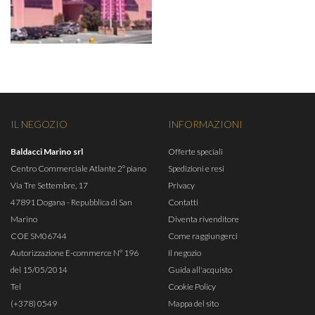
IL NEGOZIO
INFORMAZIONI
Baldacci Marino srl
Offerte speciali
Centro Commerciale Atlante 2° piano
Spedizioni e resi
Via Tre Settembre, 17
Privacy
47891 Dogana - Repubblica di San
Contatti
Marino
Diventa rivenditore
COE SM06744
Come raggiungerci
Autorizzazione E-commerce N° 196
Il negozio
del 15/05/2014
Guida all'acquisto
Tel
Cookie Policy
(+378) 0549
Mappa del sito