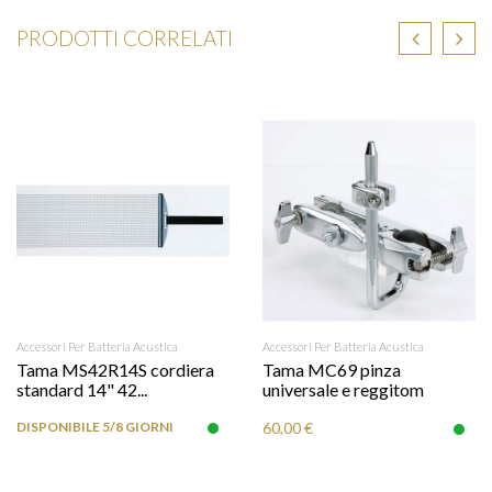
PRODOTTI CORRELATI
Accessori Per Batteria Acustica
Accessori Per Batteria Acustica
Tama MS42R14S cordiera
Tama MC69 pinza
standard 14" 42...
universale e reggitom
DISPONIBILE 5/8 GIORNI
60,00 €