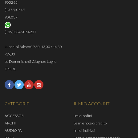
905265
(+378) 0549
908037
(+39) 334 9054207
Lunedì al Sabato 09,30-13,00 / 14,30
-19,30
Le Domeniche di Giugno e Luglio
Chiusi.
CATEGORIE
IL MIO ACCOUNT
ACCESSORI
I miei ordini
ARCHI
Le mie note di credito
AUDIO PA
I miei indirizzi
BASSI
Le mie informazioni personali