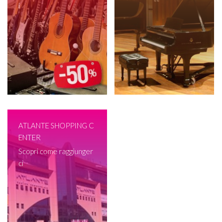
i
ATLANTE SHOPPING C
ENTER
Scopri come raggiunger
ci