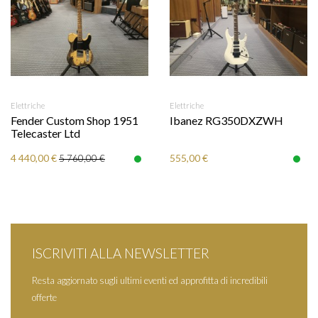
Elettriche
Elettriche
Fender Custom Shop 1951
Ibanez RG350DXZWH
Telecaster Ltd
4 440,00 €
555,00 €
5 760,00 €
ISCRIVITI ALLA NEWSLETTER
Resta aggiornato sugli ultimi eventi ed approfitta di incredibili
offerte