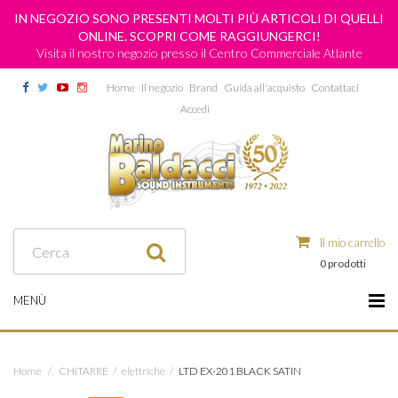
IN NEGOZIO SONO PRESENTI MOLTI PIÙ ARTICOLI DI QUELLI
ONLINE. SCOPRI COME RAGGIUNGERCI!
Visita il nostro negozio presso il Centro Commerciale Atlante
Home
Il negozio
Brand
Guida all'acquisto
Contattaci
Accedi
Il mio carrello
0 prodotti
MENÙ
Home
/
CHITARRE
/
elettriche
/
LTD EX-201 BLACK SATIN