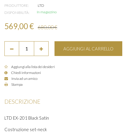
PRODUTTORE:
LTD
In magazzino
DISPONIBILITÀ:
569,00 €
680,00 €
AGGIUNGI AL CARRELLO
Aggiungi alla lista dei desideri
Chiedi informazioni
Invia ad un amico
Stampa
DESCRIZIONE
LTD EX-201 Black Satin
Costruzione set-neck