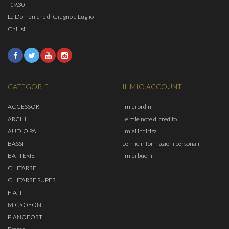
-19,30
Le Domeniche di Giugno e Luglio
Chiusi.
CATEGORIE
IL MIO ACCOUNT
ACCESSORI
I miei ordini
ARCHI
Le mie note di credito
AUDIO PA
I miei indirizzi
BASSI
Le mie informazioni personali
BATTERIE
I miei buoni
CHITARRE
CHITARRE SUPER
FIATI
MICROFONI
PIANOFORTI