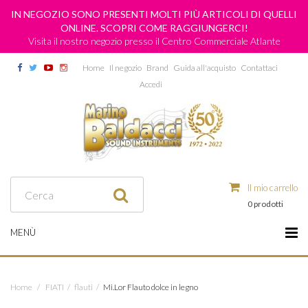
IN NEGOZIO SONO PRESENTI MOLTI PIÙ ARTICOLI DI QUELLI
ONLINE. SCOPRI COME RAGGIUNGERCI!
Visita il nostro negozio presso il Centro Commerciale Atlante
Home
Il negozio
Brand
Guida all'acquisto
Contattaci
Accedi
Il mio carrello
0 prodotti
MENÙ
Home
/
FIATI
/
flauti
/
Mi.Lor Flauto dolce in legno