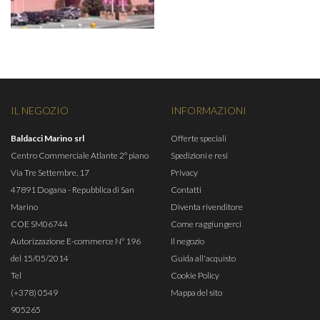
IL NEGOZIO
INFORMAZIONI
Baldacci Marino srl
Offerte speciali
Centro Commerciale Atlante 2° piano
Spedizioni e resi
Via Tre Settembre, 17
Privacy
47891 Dogana - Repubblica di San
Contatti
Marino
Diventa rivenditore
COE SM06744
Come raggiungerci
Autorizzazione E-commerce N° 196
Il negozio
del 15/05/2014
Guida all'acquisto
Tel
Cookie Policy
(+378) 0549
Mappa del sito
905265