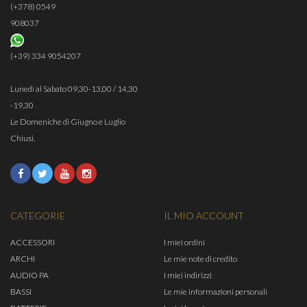
(+378) 0549
908037
(+39) 334 9054207
Lunedì al Sabato 09,30-13,00 / 14,30
-19,30
Le Domeniche di Giugno e Luglio
Chiusi.
CATEGORIE
IL MIO ACCOUNT
ACCESSORI
I miei ordini
ARCHI
Le mie note di credito
AUDIO PA
I miei indirizzi
BASSI
Le mie informazioni personali