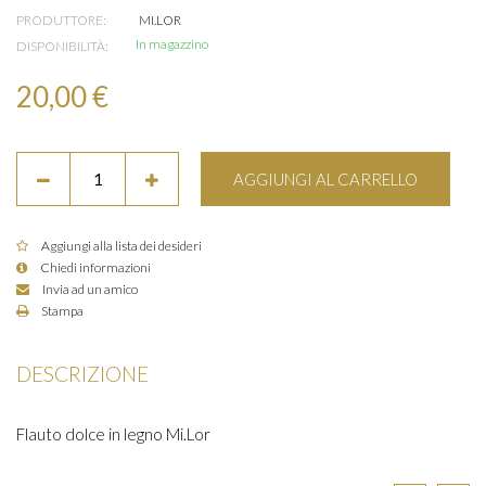
PRODUTTORE:
MI.LOR
In magazzino
DISPONIBILITÀ:
20,00 €
AGGIUNGI AL CARRELLO
Aggiungi alla lista dei desideri
Chiedi informazioni
Invia ad un amico
Stampa
DESCRIZIONE
Flauto dolce in legno Mi.Lor