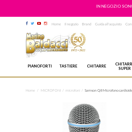
IN NEGOZIO SONO
Home
Il negozio
Brand
Guida all'acquisto
Cont
CHITARR
PIANOFORTI
TASTIERE
CHITARRE
SUPER
Home
/
MICROFONI
/
microfoni
/
Samson Q8 Microfono cardioide