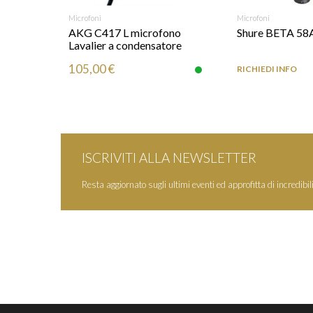
RICHIEDI INFO
Microfoni
AGGIUNGI
Microfoni
no
AKG C417 L microfono
Shure BETA 58
Lavalier a condensatore
105,00 €
RICHIEDI INFO
ISCRIVITI ALLA NEWSLETTER
Resta aggiornato sugli ultimi eventi ed approfitta di incredibili