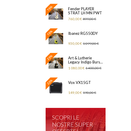
15%
Fender PLAYER
STRAT LH MN PWT
760,00 €
899,00 €
15%
Ibanez RG550DY
930,00 €
1 099,00 €
23%
Art & Lutherie
Legacy Indigo Burst
HG Q-Discrete
1 080,00 €
1 400,00 €
22%
Vox VX15GT
149,00 €
190,00 €
SCOPRI LE
NOSTRE SUPER