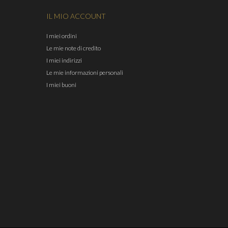
IL MIO ACCOUNT
I miei ordini
Le mie note di credito
I miei indirizzi
Le mie informazioni personali
I miei buoni