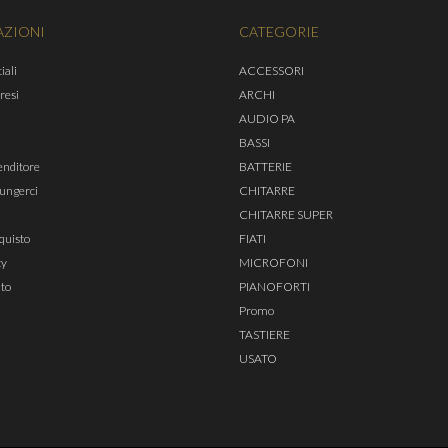
AZIONI
CATEGORIE
iali
ACCESSORI
 resi
ARCHI
AUDIO PA
BASSI
enditore
BATTERIE
ungerci
CHITARRE
CHITARRE SUPER
quisto
FIATI
cy
MICROFONI
ito
PIANOFORTI
Promo
TASTIERE
USATO