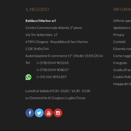
IL NEGOZIO
INFORM
Baldacci Marino srl
Offerte spec
Centro Commerciale Atlante 2° piano
Spedizioni e
Via Tre Settembre, 17
Privacy
47891 Dogana - Repubblica di San Marino
Contatti
COE SM06744
Diventa riv
Autorizzazione E-commerce N° 196 del 15/05/2014
Come raggi
Tel
(+378) 0549 905265
Il negozio
(+378) 0549 908037
Guida all'ac
(+39) 334 9054207
Cookie Poli
Mappa del s
Lunedì al Sabato 09,30-13,00 / 14,30 -19,30
Le Domeniche di Giugno e Luglio Chiusi.