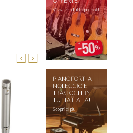
OFFERTE!
Visualizza tutti i prodotti
PIANOFORTI A
8%
NOLEGGIO E
TRASLOCHI IN
TUTTA ITALIA!
Scopri di più