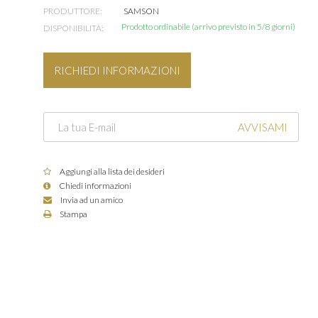
PRODUTTORE:
SAMSON
Prodotto ordinabile (arrivo previsto in 5/8 giorni)
DISPONIBILITÀ:
RICHIEDI INFORMAZIONI
AVVISAMI
Aggiungi alla lista dei desideri
Chiedi informazioni
Invia ad un amico
Stampa