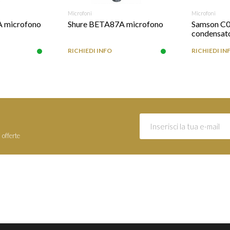
RICHIEDI INFO
RICHIEDI
Microfoni
Microfoni
A microfono
Shure BETA87A microfono
Samson C0
condensat
RICHIEDI INFO
RICHIEDI IN
 offerte