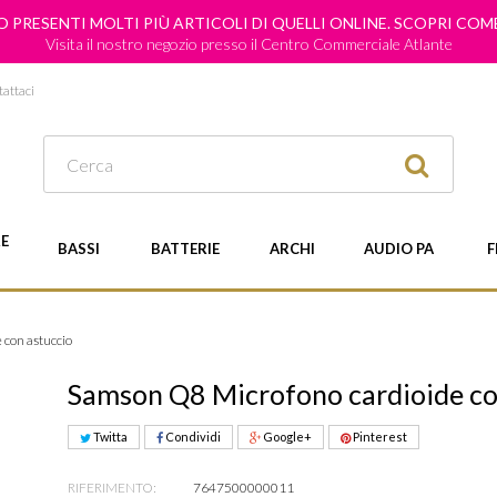
 PRESENTI MOLTI PIÙ ARTICOLI DI QUELLI ONLINE. SCOPRI CO
Visita il nostro negozio presso il Centro Commerciale Atlante
attaci
E
BASSI
BATTERIE
ARCHI
AUDIO PA
F
 con astuccio
Samson Q8 Microfono cardioide co
Twitta
Condividi
Google+
Pinterest
RIFERIMENTO:
7647500000011