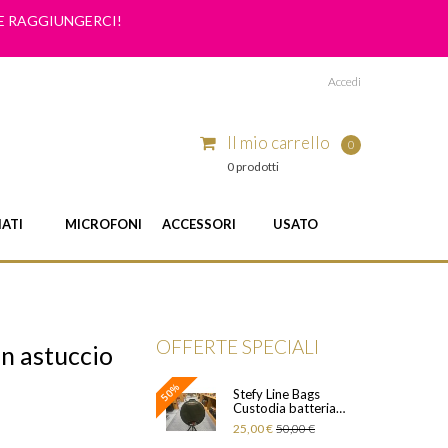
ME RAGGIUNGERCI!
Accedi
Il mio carrello
0
0 prodotti
IATI
MICROFONI
ACCESSORI
USATO
OFFERTE SPECIALI
n astuccio
50%
Stefy Line Bags
Custodia batteria
BM13X13 TOM
25,00 €
50,00 €