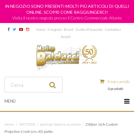
IN NEGOZIO SONO PRESENTI MOLTI PIÙ ARTICOLI DI QUELLI
ONLINE. SCOPRI COME RAGGIUNGERCI!
Visita il nostro negozio presso il Centro Commerciale Atlante
Home
Il negozio
Brand
Guida all'acquisto
Contattaci
Accedi
Il mio carrello
0 prodotti
MENÙ
Home
/
BATTERIE
/
piatti per batterie acustiche
/
Zildjian 16 A Custom
Projection Crash (cm. 40) piatto