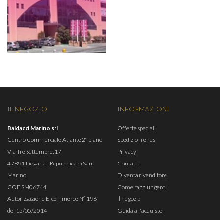
IL NEGOZIO
INFORMAZIONI
Baldacci Marino srl
Offerte speciali
Centro Commerciale Atlante 2° piano
Spedizioni e resi
Via Tre Settembre, 17
Privacy
47891 Dogana - Repubblica di San
Contatti
Marino
Diventa rivenditore
COE SM06744
Come raggiungerci
Autorizzazione E-commerce N° 196
Il negozio
del 15/05/2014
Guida all'acquisto