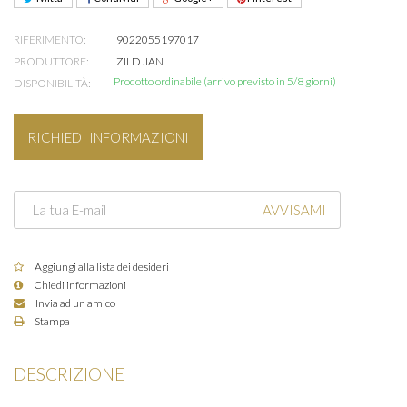
RIFERIMENTO:
9022055197017
PRODUTTORE:
ZILDJIAN
Prodotto ordinabile (arrivo previsto in 5/8 giorni)
DISPONIBILITÀ:
RICHIEDI INFORMAZIONI
AVVISAMI
Aggiungi alla lista dei desideri
Chiedi informazioni
Invia ad un amico
Stampa
DESCRIZIONE