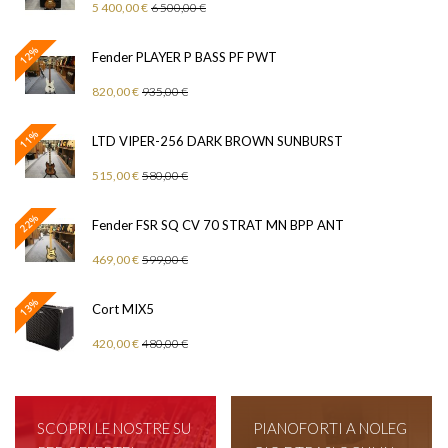
5 400,00 €
6 500,00 €
12%
Fender PLAYER P BASS PF PWT
820,00 €
935,00 €
11%
LTD VIPER-256 DARK BROWN SUNBURST
515,00 €
580,00 €
22%
Fender FSR SQ CV 70 STRAT MN BPP ANT
469,00 €
599,00 €
13%
Cort MIX5
420,00 €
480,00 €
SCOPRI LE NOSTRE SU
PIANOFORTI A NOLEG