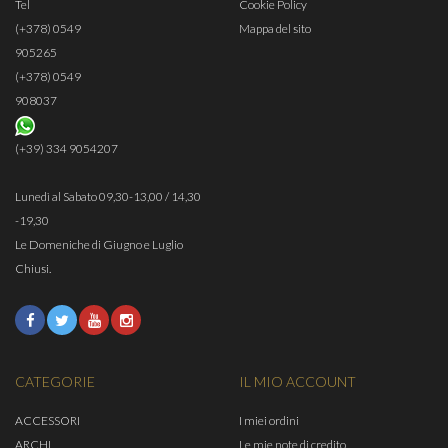
Tel
Cookie Policy
(+378) 0549
Mappa del sito
905265
(+378) 0549
908037
(+39) 334 9054207
Lunedì al Sabato 09,30-13,00 / 14,30
-19,30
Le Domeniche di Giugno e Luglio
Chiusi.
CATEGORIE
IL MIO ACCOUNT
ACCESSORI
I miei ordini
ARCHI
Le mie note di credito