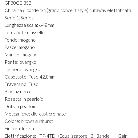
GF30CE-BSB
Chitarra 6 corde fxc (grand concert style) cutaway elettrificata
Serie G Series
Lunghezza scala: 648mm
Top: abete massello
Fondo: mogano
Fasce: mogano
Manico: mogano
Ponte: ovangkol
Tastiera: ovangkol
Capotasto: Tusq 42,8mm
Traversino: Tusq
Binding nero
Rosetta in pearloid
Dots in pearloid
Meccaniche: die-cast cromate
Colore: brown sunburst
Finitura: lucida
Elettrificazione: TP-4TD (Equalizzatore 3 Bande + Gain +