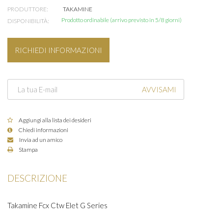
PRODUTTORE:
TAKAMINE
Prodotto ordinabile (arrivo previsto in 5/8 giorni)
DISPONIBILITÀ:
RICHIEDI INFORMAZIONI
AVVISAMI
Aggiungi alla lista dei desideri
Chiedi informazioni
Invia ad un amico
Stampa
DESCRIZIONE
Takamine Fcx Ctw Elet G Series