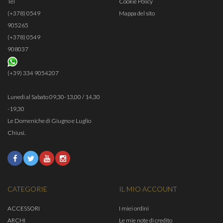
Tel
Cookie Policy
(+378) 0549
Mappa del sito
905265
(+378) 0549
908037
(+39) 334 9054207
Lunedì al Sabato 09,30-13,00 / 14,30
-19,30
Le Domeniche di Giugno e Luglio
Chiusi.
CATEGORIE
IL MIO ACCOUNT
ACCESSORI
I miei ordini
ARCHI
Le mie note di credito