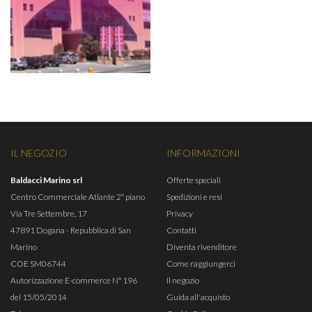
IL NEGOZIO
INFORMAZIONI
Baldacci Marino srl
Offerte speciali
Centro Commerciale Atlante 2° piano
Spedizioni e resi
Via Tre Settembre, 17
Privacy
47891 Dogana - Repubblica di San
Contatti
Marino
Diventa rivenditore
COE SM06744
Come raggiungerci
Autorizzazione E-commerce N° 196
Il negozio
del 15/05/2014
Guida all'acquisto