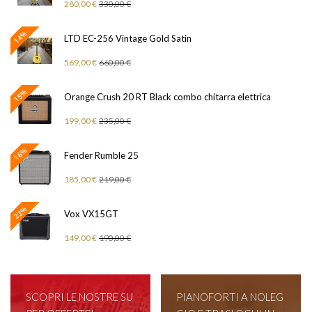
280,00 €
330,00 €
14%
LTD EC-256 Vintage Gold Satin
569,00 €
660,00 €
15%
Orange Crush 20 RT Black combo chitarra elettrica
199,00 €
235,00 €
16%
Fender Rumble 25
185,00 €
219,00 €
22%
Vox VX15GT
149,00 €
190,00 €
SCOPRI LE NOSTRE SU
PIANOFORTI A NOLEG