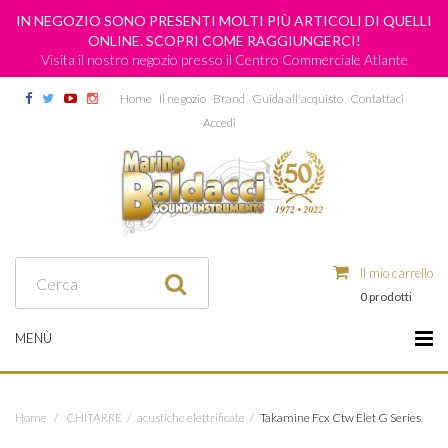
IN NEGOZIO SONO PRESENTI MOLTI PIÙ ARTICOLI DI QUELLI
ONLINE. SCOPRI COME RAGGIUNGERCI!
Visita il nostro negozio presso il Centro Commerciale Atlante
Home
Il negozio
Brand
Guida all'acquisto
Contattaci
Accedi
Il mio carrello
0 prodotti
MENÙ
Home
/
CHITARRE
/
acustiche elettrificate
/
Takamine Fcx Ctw Elet G Series