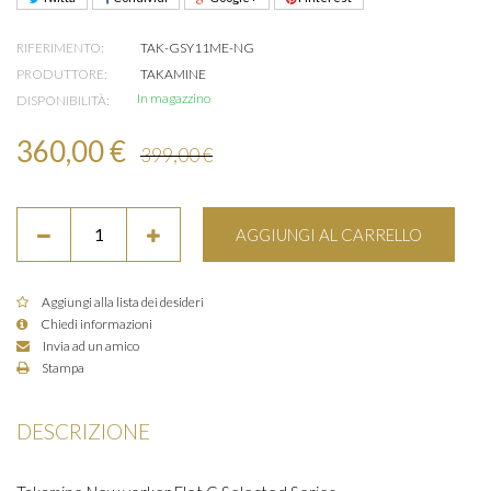
RIFERIMENTO:
TAK-GSY11ME-NG
PRODUTTORE:
TAKAMINE
In magazzino
DISPONIBILITÀ:
360,00 €
399,00 €
AGGIUNGI AL CARRELLO
Aggiungi alla lista dei desideri
Chiedi informazioni
Invia ad un amico
Stampa
DESCRIZIONE