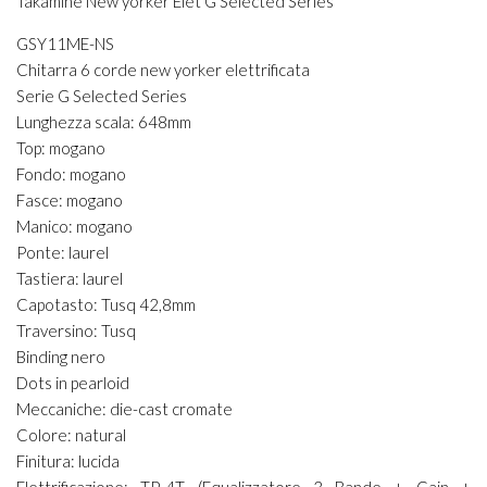
Takamine New yorker Elet G Selected Series
GSY11ME-NS
Chitarra 6 corde new yorker elettrificata
Serie G Selected Series
Lunghezza scala: 648mm
Top: mogano
Fondo: mogano
Fasce: mogano
Manico: mogano
Ponte: laurel
Tastiera: laurel
Capotasto: Tusq 42,8mm
Traversino: Tusq
Binding nero
Dots in pearloid
Meccaniche: die-cast cromate
Colore: natural
Finitura: lucida