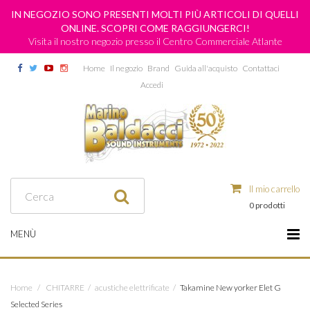
IN NEGOZIO SONO PRESENTI MOLTI PIÙ ARTICOLI DI QUELLI
ONLINE. SCOPRI COME RAGGIUNGERCI!
Visita il nostro negozio presso il Centro Commerciale Atlante
Home
Il negozio
Brand
Guida all'acquisto
Contattaci
Accedi
Il mio carrello
0 prodotti
MENÙ
Home
/
CHITARRE
/
acustiche elettrificate
/
Takamine New yorker Elet G
Selected Series