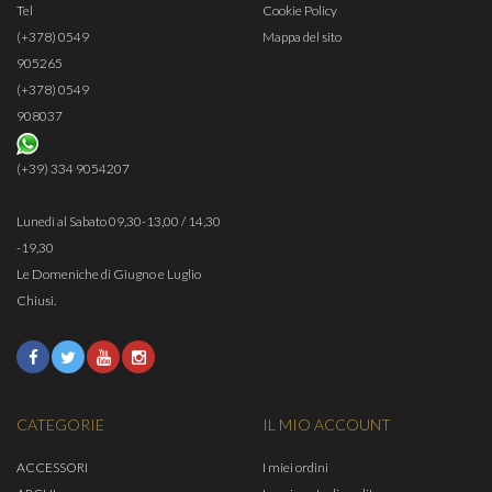
Tel
Cookie Policy
(+378) 0549
Mappa del sito
905265
(+378) 0549
908037
(+39) 334 9054207
Lunedì al Sabato 09,30-13,00 / 14,30
-19,30
Le Domeniche di Giugno e Luglio
Chiusi.
CATEGORIE
IL MIO ACCOUNT
ACCESSORI
I miei ordini