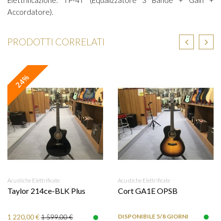
Elettrificazione: TP-4T (Equalizzatore 3 Bande + Gain +
Accordatore).
PRODOTTI CORRELATI
24%
Acustiche Elettrificate
Acustiche Elettrificate
Taylor 214ce-BLK Plus
Cort GA1E OPSB
1 220,00 €
DISPONIBILE 5/8 GIORNI
1 599,00 €