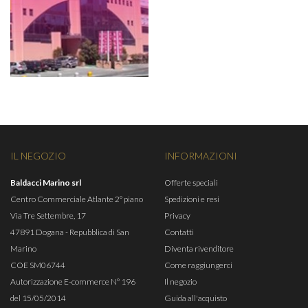
IL NEGOZIO
INFORMAZIONI
Baldacci Marino srl
Offerte speciali
Centro Commerciale Atlante 2° piano
Spedizioni e resi
Via Tre Settembre, 17
Privacy
47891 Dogana - Repubblica di San
Contatti
Marino
Diventa rivenditore
COE SM06744
Come raggiungerci
Autorizzazione E-commerce N° 196
Il negozio
del 15/05/2014
Guida all'acquisto