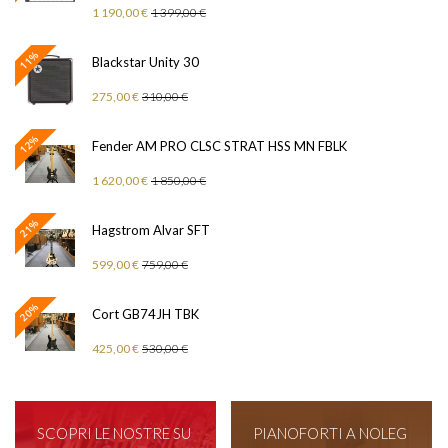
1 190,00 €
1 399,00 €
11%
Blackstar Unity 30
275,00 €
310,00 €
12%
Fender AM PRO CLSC STRAT HSS MN FBLK
1 620,00 €
1 850,00 €
21%
Hagstrom Alvar SFT
599,00 €
759,00 €
20%
Cort GB74JH TBK
425,00 €
530,00 €
SCOPRI LE NOSTRE SU
PIANOFORTI A NOLEG