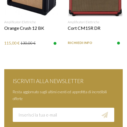
Amplificatori Elettriche
Amplificatori Elettriche
Orange Crush 12 BK
Cort CM15R DR
115,00 €
RICHIEDI INFO
130,00 €
ISCRIVITI ALLA NEWSLETTER
Resta aggiornato sugli ultimi eventi ed approfitta di incredibili
offerte