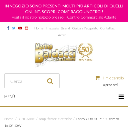
IN NEGOZIO SONO PRESENTI MOLTI PIÙ ARTICOLI DI QUELLI
ONLINE. SCOPRI COME RAGGIUNGERCI!
Visita il nostro negozio presso il Centro Commerciale Atlante
Home
Il negozio
Brand
Guida all'acquisto
Contattaci
Accedi
Il mio carrello
0 prodotti
MENÙ
Home
/
CHITARRE
/
amplificatori elettriche
/
Laney CUB-SUPER10 combo
1x10" 10W