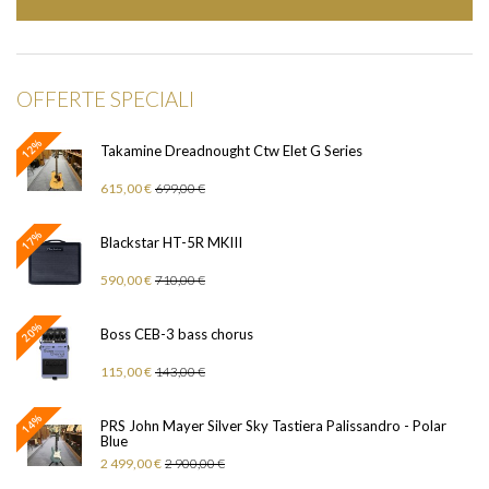
OFFERTE SPECIALI
12%
Takamine Dreadnought Ctw Elet G Series
615,00 €
699,00 €
17%
Blackstar HT-5R MKIII
590,00 €
710,00 €
20%
Boss CEB-3 bass chorus
115,00 €
143,00 €
14%
PRS John Mayer Silver Sky Tastiera Palissandro - Polar
Blue
2 499,00 €
2 900,00 €