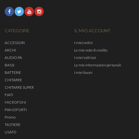
CATEGORIE
IL MIO ACCOUNT
ACCESSORI
I miei ordini
ARCHI
Le mie note di credito
AUDIO PA
I miei indirizzi
BASSI
Le mie informazioni personali
BATTERIE
I miei buoni
CHITARRE
CHITARRE SUPER
FIATI
MICROFONI
PIANOFORTI
Promo
TASTIERE
USATO