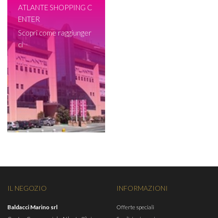
ATLANTE SHOPPING C
ENTER
Scopri come raggiunger
ci
IL NEGOZIO
INFORMAZIONI
Baldacci Marino srl
Offerte speciali