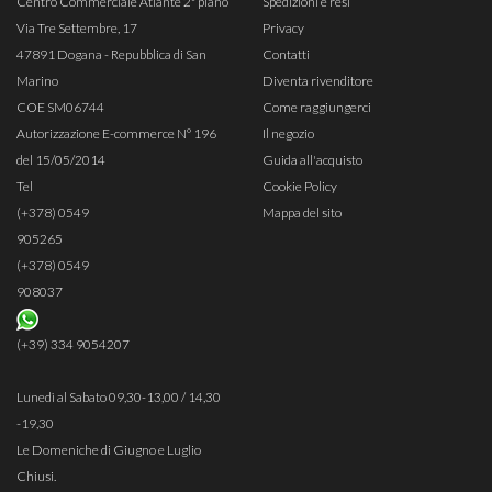
Centro Commerciale Atlante 2° piano
Spedizioni e resi
Via Tre Settembre, 17
Privacy
47891 Dogana - Repubblica di San
Contatti
Marino
Diventa rivenditore
COE SM06744
Come raggiungerci
Autorizzazione E-commerce N° 196
Il negozio
del 15/05/2014
Guida all'acquisto
Tel
Cookie Policy
(+378) 0549
Mappa del sito
905265
(+378) 0549
908037
(+39) 334 9054207
Lunedì al Sabato 09,30-13,00 / 14,30
-19,30
Le Domeniche di Giugno e Luglio
Chiusi.