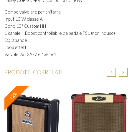
Laney CUB-SUPER10 combo 1x10" 10W
Combo valvolare per chitarra
Input 10 W classe A
Cono 10" Custom HH
1 canale + Boost controllabile da pedale FS1 (non incluso)
EQ 3 bande
Loop effetti
Valvole 2x12Ax7 e 1xEL84
PRODOTTI CORRELATI
12%