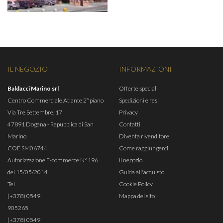
IL NEGOZIO
INFORMAZIONI
Baldacci Marino srl
Offerte speciali
Centro Commerciale Atlante 2° piano
Spedizioni e resi
Via Tre Settembre, 17
Privacy
47891 Dogana - Repubblica di San
Contatti
Marino
Diventa rivenditore
COE SM06744
Come raggiungerci
Autorizzazione E-commerce N° 196
Il negozio
del 15/05/2014
Guida all'acquisto
Tel
Cookie Policy
(+378) 0549
Mappa del sito
905265
(+378) 0549