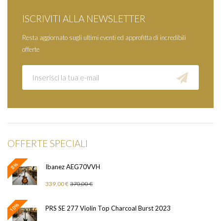
ISCRIVITI ALLA NEWSLETTER
Resta aggiornato sugli ultimi eventi ed approfitta di incredibili
offerte
OFFERTE SPECIALI
8%
Ibanez AEG70VVH
339,00 €
370,00 €
10%
PRS SE 277 Violin Top Charcoal Burst 2023