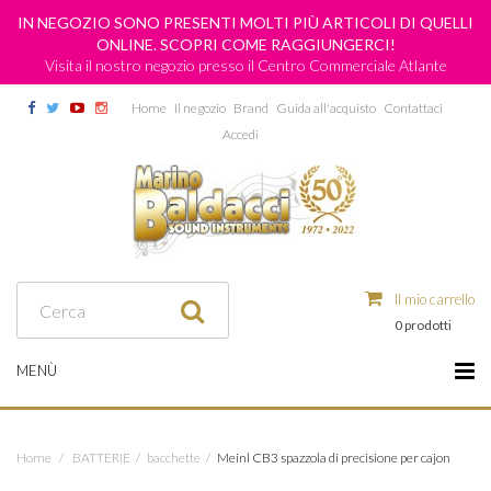
IN NEGOZIO SONO PRESENTI MOLTI PIÙ ARTICOLI DI QUELLI
ONLINE. SCOPRI COME RAGGIUNGERCI!
Visita il nostro negozio presso il Centro Commerciale Atlante
Home
Il negozio
Brand
Guida all'acquisto
Contattaci
Accedi
Il mio carrello
0 prodotti
MENÙ
Home
/
BATTERIE
/
bacchette
/
Meinl CB3 spazzola di precisione per cajon