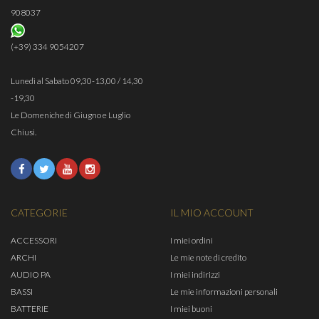
908037
(+39) 334 9054207
Lunedì al Sabato 09,30-13,00 / 14,30
-19,30
Le Domeniche di Giugno e Luglio
Chiusi.
CATEGORIE
IL MIO ACCOUNT
ACCESSORI
I miei ordini
ARCHI
Le mie note di credito
AUDIO PA
I miei indirizzi
BASSI
Le mie informazioni personali
BATTERIE
I miei buoni