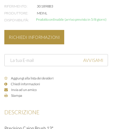
RIFERIMENTO:
301898B3
PRODUTTORE:
MEINL
Prodotto ordinabile (arrivo previsto in 5/8 giorni)
DISPONIBILITÀ:
RICHIEDI INFORMAZIONI
AVVISAMI
Aggiungi alla lista dei desideri
Chiedi informazioni
Invia ad un amico
Stampa
DESCRIZIONE
Precision Cajon Brush 13"