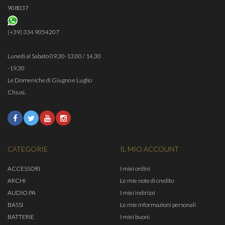
908037
(+39) 334 9054207
Lunedì al Sabato 09,30-13,00 / 14,30
-19,30
Le Domeniche di Giugno e Luglio
Chiusi.
CATEGORIE
IL MIO ACCOUNT
ACCESSORI
I miei ordini
ARCHI
Le mie note di credito
AUDIO PA
I miei indirizzi
BASSI
Le mie informazioni personali
BATTERIE
I miei buoni