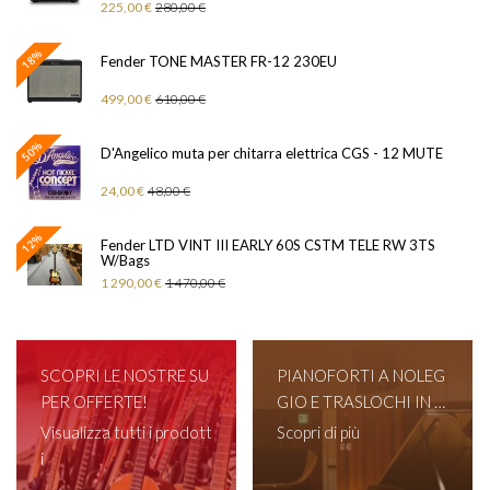
225,00 €
280,00 €
18%
Fender TONE MASTER FR-12 230EU
499,00 €
610,00 €
50%
D'Angelico muta per chitarra elettrica CGS - 12 MUTE
24,00 €
48,00 €
12%
Fender LTD VINT III EARLY 60S CSTM TELE RW 3TS
W/Bags
1 290,00 €
1 470,00 €
SCOPRI LE NOSTRE SU
PIANOFORTI A NOLEG
PER OFFERTE!
GIO E TRASLOCHI IN T
UTTA ITALIA!
Visualizza tutti i prodott
Scopri di più
i