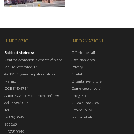
IL NEGOZIO
INFORMAZIONI
Baldacci Marino srl
Offerte speciali
Centro Commerciale Atlante 2° piano
Spedizioni e resi
Via Tre Settembre, 17
Privacy
47891 Dogana - Repubblica di San
Contatti
Marino
Diventa rivenditore
COE SM06744
Come raggiungerci
Autorizzazione E-commerce N° 196
Il negozio
del 15/05/2014
Guida all'acquisto
Tel
Cookie Policy
(+378) 0549
Mappa del sito
905265
(+378) 0549