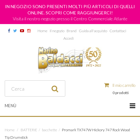
IN NEGOZIO SONO PRESENTI MOLTI PIÙ ARTICOLI DI QUELLI
ONLINE. SCOPRI COME RAGGIUNGERCI!
Visita il nostro negozio presso il Centro Commerciale Atlante
Home
Il negozio
Brand
Guida all'acquisto
Contattaci
Accedi
Il mio carrello
0 prodotti
MENÙ
Home
/
BATTERIE
/
bacchette
/
Promark TX747W Hickory 747 Rock Wood
Tip Drumstick