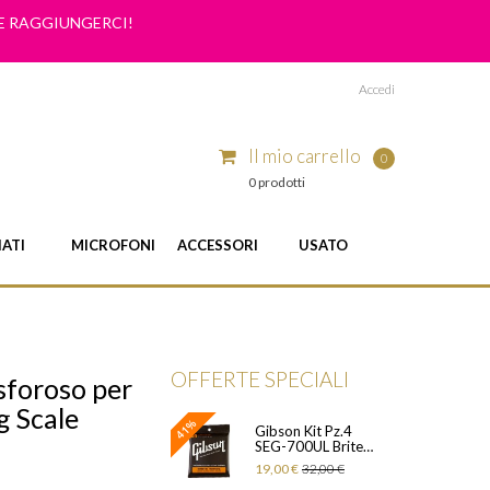
ME RAGGIUNGERCI!
Accedi
Il mio carrello
0
0 prodotti
IATI
MICROFONI
ACCESSORI
USATO
OFFERTE SPECIALI
sforoso per
g Scale
41%
Gibson Kit Pz.4
SEG-700UL Brite
Wire Electric Guitar
19,00 €
32,00 €
Strings