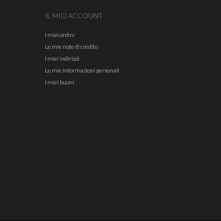
IL MIO ACCOUNT
I miei ordini
Le mie note di credito
I miei indirizzi
Le mie informazioni personali
I miei buoni