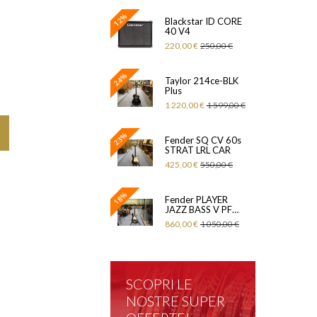
12%
Blackstar ID CORE
40 V4
220,00 €
250,00 €
24%
Taylor 214ce-BLK
Plus
1 220,00 €
1 599,00 €
23%
Fender SQ CV 60s
STRAT LRL CAR
425,00 €
550,00 €
18%
Fender PLAYER
JAZZ BASS V PF
3TS
860,00 €
1 050,00 €
SCOPRI LE
NOSTRE SUPER