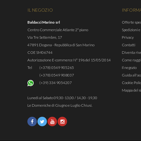
IL NEGOZIO
INFORM
Baldacci Marino srl
Offerte spec
Centro Commerciale Atlante 2° piano
Spedizioni e
Via Tre Settembre, 17
Privacy
47891 Dogana - Repubblica di San Marino
Contatti
COE SM06744
Diventa riv
Autorizzazione E-commerce N° 196 del 15/05/2014
Come raggi
Tel
(+378) 0549 905265
Il negozio
(+378) 0549 908037
Guida all'ac
(+39) 334 9054207
Cookie Poli
Mappa del s
Lunedì al Sabato 09,30-13,00 / 14,30 -19,30
Le Domeniche di Giugno e Luglio Chiusi.