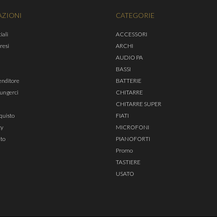
AZIONI
CATEGORIE
iali
ACCESSORI
 resi
ARCHI
AUDIO PA
BASSI
enditore
BATTERIE
ungerci
CHITARRE
CHITARRE SUPER
quisto
FIATI
cy
MICROFONI
ito
PIANOFORTI
Promo
TASTIERE
USATO