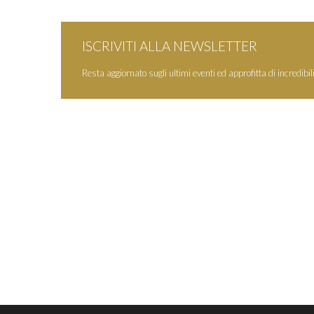
ISCRIVITI ALLA NEWSLETTER
Resta aggiornato sugli ultimi eventi ed approfitta di incredibili