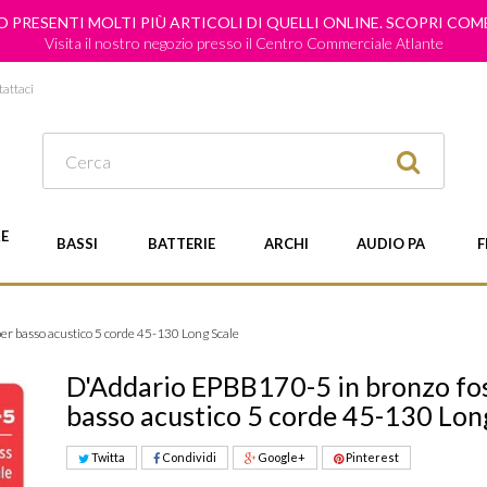
 PRESENTI MOLTI PIÙ ARTICOLI DI QUELLI ONLINE. SCOPRI CO
Visita il nostro negozio presso il Centro Commerciale Atlante
attaci
E
BASSI
BATTERIE
ARCHI
AUDIO PA
F
r basso acustico 5 corde 45-130 Long Scale
D'Addario EPBB170-5 in bronzo fo
basso acustico 5 corde 45-130 Lon
Twitta
Condividi
Google+
Pinterest