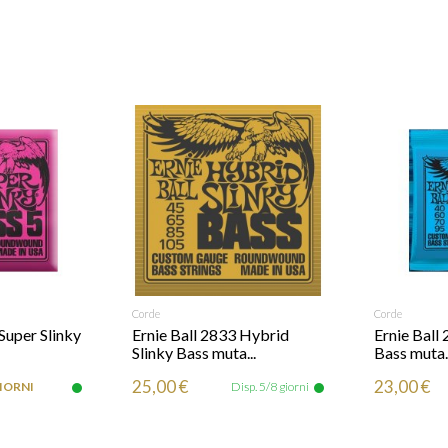
RICHIEDI INFO
Corde
Corde
AGGIUNG
Super Slinky
Ernie Ball 2833 Hybrid
Ernie Ball 
Slinky Bass muta...
Bass muta..
25,00 €
23,00 €
GIORNI
Disp. 5/8 giorni