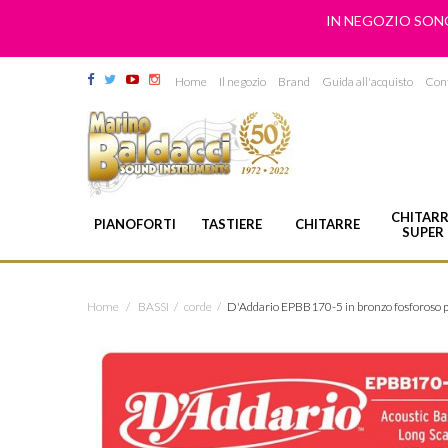
IN NEGOZIO SONO
Home
Il negozio
Brand
Guida all'acquisto
Cont
CHITARR
PIANOFORTI
TASTIERE
CHITARRE
SUPER
Home
/
BASSI
/
corde
/
D'Addario EPBB170-5 in bronzo fosforoso pe