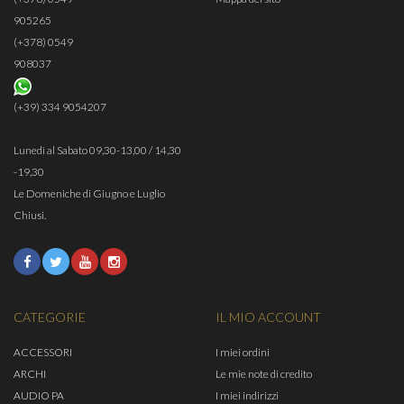
905265
(+378) 0549
908037
(+39) 334 9054207
Lunedì al Sabato 09,30-13,00 / 14,30
-19,30
Le Domeniche di Giugno e Luglio
Chiusi.
CATEGORIE
IL MIO ACCOUNT
ACCESSORI
I miei ordini
ARCHI
Le mie note di credito
AUDIO PA
I miei indirizzi