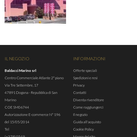
IL NEGOZIO
INFORMAZIONI
Baldacci Marino srl
Offerte speciali
Centro Commerciale Atlante 2° piano
Spedizioni e resi
Via Tre Settembre, 17
Privacy
47891 Dogana - Repubblica di San
Contatti
Marino
Diventa rivenditore
COE SM06744
Come raggiungerci
Autorizzazione E-commerce N° 196
Il negozio
del 15/05/2014
Guida all'acquisto
Tel
Cookie Policy
(+378) 0549
Mappa del sito