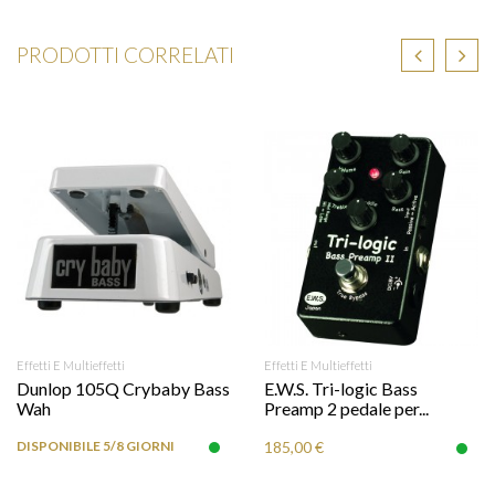
PRODOTTI CORRELATI
Effetti E Multieffetti
Effetti E Multieffetti
Dunlop 105Q Crybaby Bass
E.W.S. Tri-logic Bass
Wah
Preamp 2 pedale per...
DISPONIBILE 5/8 GIORNI
185,00 €