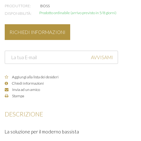
PRODUTTORE:
BOSS
Prodotto ordinabile (arrivo previsto in 5/8 giorni)
DISPONIBILITÀ:
RICHIEDI INFORMAZIONI
AVVISAMI
Aggiungi alla lista dei desideri
Chiedi informazioni
Invia ad un amico
Stampa
DESCRIZIONE
La soluzione per il moderno bassista