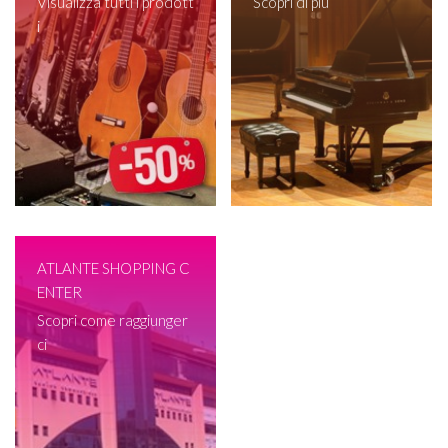
Visualizza tutti i prodott
Scopri di più
i
ATLANTE SHOPPING C
ENTER
Scopri come raggiunger
ci