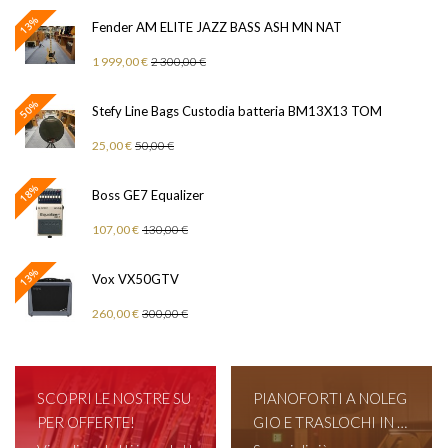
13%
Fender AM ELITE JAZZ BASS ASH MN NAT
1 999,00 €
2 300,00 €
50%
Stefy Line Bags Custodia batteria BM13X13 TOM
25,00 €
50,00 €
18%
Boss GE7 Equalizer
107,00 €
130,00 €
13%
Vox VX50GTV
260,00 €
300,00 €
SCOPRI LE NOSTRE SU
PIANOFORTI A NOLEG
PER OFFERTE!
GIO E TRASLOCHI IN T
UTTA ITALIA!