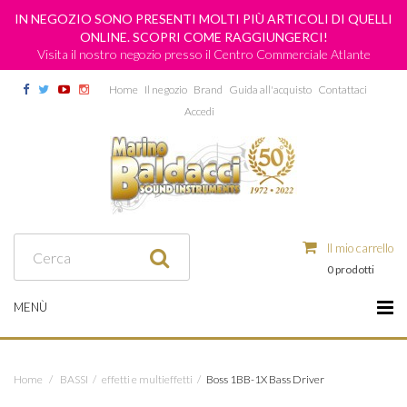
IN NEGOZIO SONO PRESENTI MOLTI PIÙ ARTICOLI DI QUELLI
ONLINE. SCOPRI COME RAGGIUNGERCI!
Visita il nostro negozio presso il Centro Commerciale Atlante
Home
Il negozio
Brand
Guida all'acquisto
Contattaci
Accedi
Il mio carrello
0 prodotti
MENÙ
Home
/
BASSI
/
effetti e multieffetti
/
Boss 1BB-1X Bass Driver