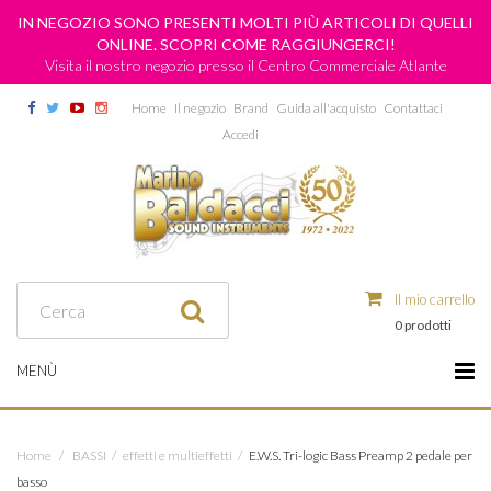
IN NEGOZIO SONO PRESENTI MOLTI PIÙ ARTICOLI DI QUELLI
ONLINE. SCOPRI COME RAGGIUNGERCI!
Visita il nostro negozio presso il Centro Commerciale Atlante
Home
Il negozio
Brand
Guida all'acquisto
Contattaci
Accedi
Il mio carrello
0 prodotti
MENÙ
Home
/
BASSI
/
effetti e multieffetti
/
E.W.S. Tri-logic Bass Preamp 2 pedale per
basso