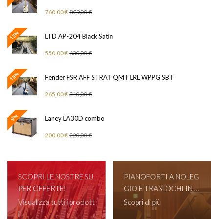
760,00 €
899,00 €
13%
LTD AP-204 Black Satin
550,00 €
630,00 €
15%
Fender FSR AFF STRAT QMT LRL WPPG SBT
265,00 €
310,00 €
9%
Laney LA30D combo
200,00 €
220,00 €
SCOPRI LE NOSTRE SU
PIANOFORTI A NOLEG
PER OFFERTE!
GIO E TRASLOCHI IN T
UTTA ITALIA!
Visualizza tutti i prodott
Scopri di più
i