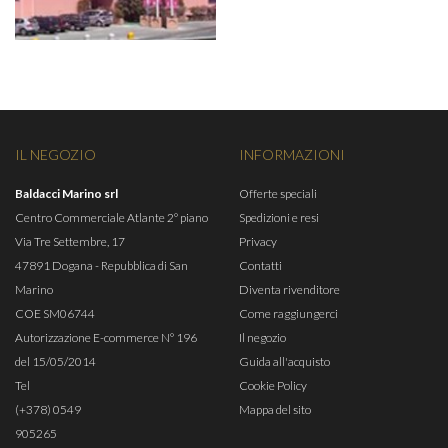
IL NEGOZIO
INFORMAZIONI
Baldacci Marino srl
Offerte speciali
Centro Commerciale Atlante 2° piano
Spedizioni e resi
Via Tre Settembre, 17
Privacy
47891 Dogana - Repubblica di San
Contatti
Marino
Diventa rivenditore
COE SM06744
Come raggiungerci
Autorizzazione E-commerce N° 196
Il negozio
del 15/05/2014
Guida all'acquisto
Tel
Cookie Policy
(+378) 0549
Mappa del sito
905265