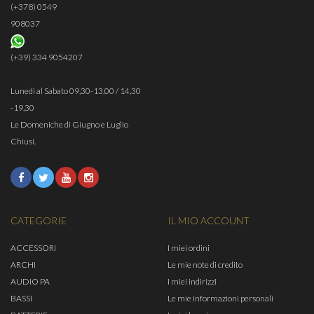
(+378) 0549
908037
(+39) 334 9054207
Lunedì al Sabato 09,30-13,00 / 14,30
-19,30
Le Domeniche di Giugno e Luglio
Chiusi.
CATEGORIE
IL MIO ACCOUNT
ACCESSORI
I miei ordini
ARCHI
Le mie note di credito
AUDIO PA
I miei indirizzi
BASSI
Le mie informazioni personali