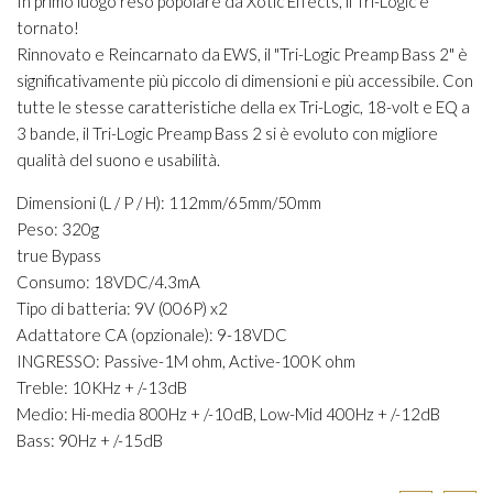
In primo luogo reso popolare da Xotic Effects, il Tri-Logic è
tornato!
Rinnovato e Reincarnato da EWS, il "Tri-Logic Preamp Bass 2" è
significativamente più piccolo di dimensioni e più accessibile. Con
tutte le stesse caratteristiche della ex Tri-Logic, 18-volt e EQ a
3 bande, il Tri-Logic Preamp Bass 2 si è evoluto con migliore
qualità del suono e usabilità.
Dimensioni (L / P / H): 112mm/65mm/50mm
Peso: 320g
true Bypass
Consumo: 18VDC/4.3mA
Tipo di batteria: 9V (006P) x2
Adattatore CA (opzionale): 9-18VDC
INGRESSO: Passive-1M ohm, Active-100K ohm
Treble: 10KHz + /-13dB
Medio: Hi-media 800Hz + /-10dB, Low-Mid 400Hz + /-12dB
Bass: 90Hz + /-15dB