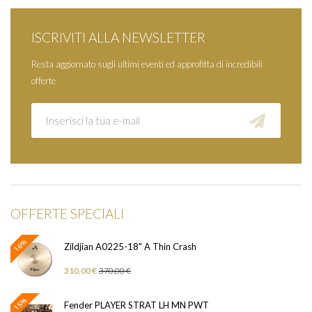
ISCRIVITI ALLA NEWSLETTER
Resta aggiornato sugli ultimi eventi ed approfitta di incredibili
offerte
OFFERTE SPECIALI
16%
Zildjian A0225-18" A Thin Crash
310,00 €
370,00 €
15%
Fender PLAYER STRAT LH MN PWT