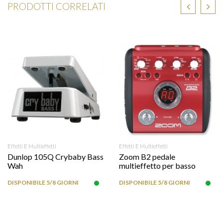
PRODOTTI CORRELATI
Effetti E Multieffetti
Effetti E Multieffetti
Dunlop 105Q Crybaby Bass
Zoom B2 pedale
Wah
multieffetto per basso
DISPONIBILE 5/8 GIORNI
DISPONIBILE 5/8 GIORNI