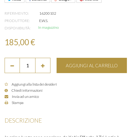
RIFERIMENTO:
16200102
PRODUTTORE:
E.W.S.
In magazzino
DISPONIBILITÀ:
185,00 €
AGGIUNGI AL CARRELLO
Aggiungi alla lista dei desideri
Chiedi informazioni
Invia ad un amico
Stampa
DESCRIZIONE