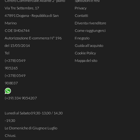
Centro Commerciale Atlante 2° piano
Spedizioni e resi
Via Tre Settembre, 17
Privacy
47891 Dogana - Repubblica di San
Contatti
Marino
Diventa rivenditore
COE SM06744
Come raggiungerci
Autorizzazione E-commerce N° 196
Il negozio
del 15/05/2014
Guida all'acquisto
Tel
Cookie Policy
(+378) 0549
Mappa del sito
905265
(+378) 0549
908037
(+39) 334 9054207
Lunedì al Sabato 09,30-13,00 / 14,30
-19,30
Le Domeniche di Giugno e Luglio
Chiusi.