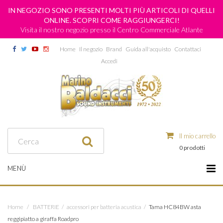
IN NEGOZIO SONO PRESENTI MOLTI PIÙ ARTICOLI DI QUELLI
ONLINE. SCOPRI COME RAGGIUNGERCI!
Visita il nostro negozio presso il Centro Commerciale Atlante
Home
Il negozio
Brand
Guida all'acquisto
Contattaci
Accedi
Il mio carrello
0 prodotti
MENÙ
Home
/
BATTERIE
/
accessori per batteria acustica
/
Tama HC84BW asta
reggipiatto a giraffa Roadpro