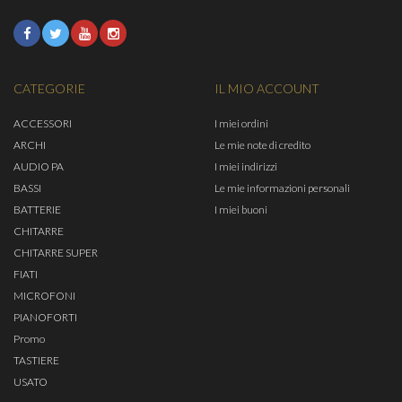
CATEGORIE
IL MIO ACCOUNT
ACCESSORI
I miei ordini
ARCHI
Le mie note di credito
AUDIO PA
I miei indirizzi
BASSI
Le mie informazioni personali
BATTERIE
I miei buoni
CHITARRE
CHITARRE SUPER
FIATI
MICROFONI
PIANOFORTI
Promo
TASTIERE
USATO