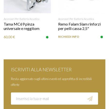
Accessori Per Batteria Acustica
Accessori Per Batteria Acustica
Tama MC69 pinza
Remo Falam Slam rinforzi
universale e reggitom
per pelli cassa 2,5"
60,00 €
RICHIEDI INFO
ISCRIVITI ALLA NEWSLETTER
Resta aggiornato sugli ultimi eventi ed approfitta di incredibili
offerte