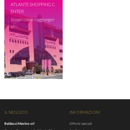
ATLANTE SHOPPING C
ENTER
Scopri come raggiunger
ci
IL NEGOZIO
INFORMAZIONI
Baldacci Marino srl
Offerte speciali