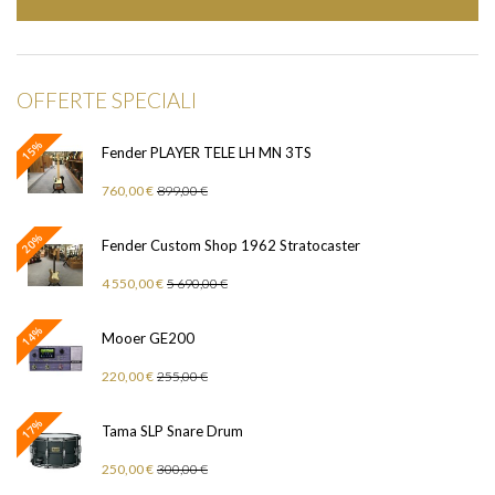
OFFERTE SPECIALI
15%
Fender PLAYER TELE LH MN 3TS
760,00 €
899,00 €
20%
Fender Custom Shop 1962 Stratocaster
4 550,00 €
5 690,00 €
14%
Mooer GE200
220,00 €
255,00 €
17%
Tama SLP Snare Drum
250,00 €
300,00 €