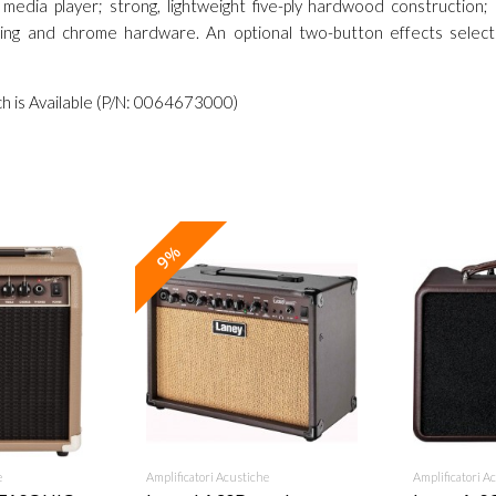
a media player; strong, lightweight five-ply hardwood construction;
ing and chrome hardware. An optional two-button effects select 
ch is Available (P/N: 0064673000)
9%
RICHIEDI
e
Amplificatori Acustiche
AGGIUNGI
Amplificatori A