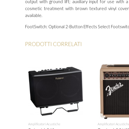
output with ground lift; auxiliary input for use with 
cosmetic treatment with brown textured vinyl cover
available.
FootSwitch: Optional 2-Button Effects Select Footswit
PRODOTTI CORRELATI
RICHIEDI INFO
Amplificatori Acustiche
AGGIUNGI
Amplificatori Acustich