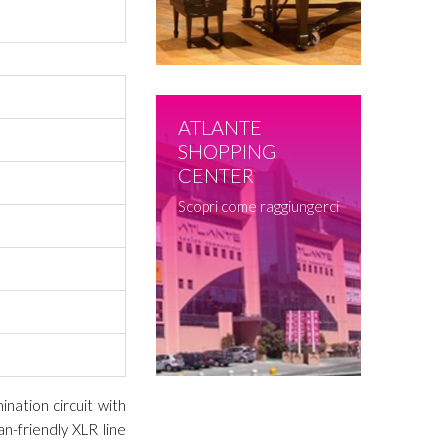
ATLANTE
SHOPPING
CENTER
Scopri come raggiungerci
nation circuit with
n-friendly XLR line