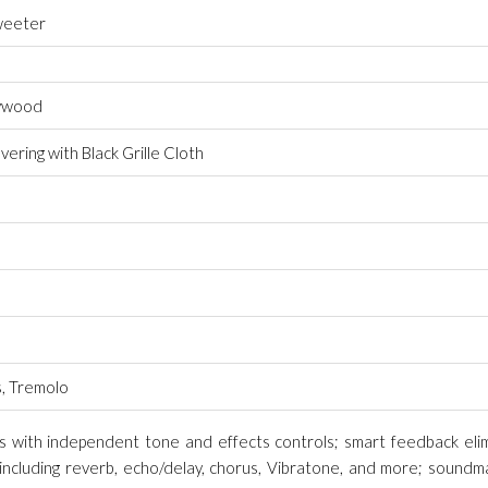
weeter
lywood
ering with Black Grille Cloth
s, Tremolo
with independent tone and effects controls; smart feedback elimi
 including reverb, echo/delay, chorus, Vibratone, and more; soundma