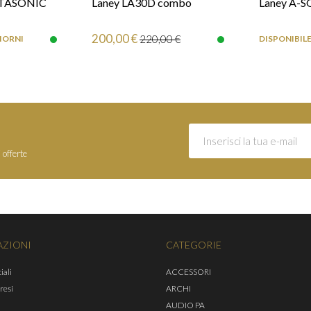
STASONIC
Laney LA30D combo
Laney A-
200,00 €
220,00 €
GIORNI
DISPONIBILE
 offerte
AZIONI
CATEGORIE
iali
ACCESSORI
 resi
ARCHI
AUDIO PA