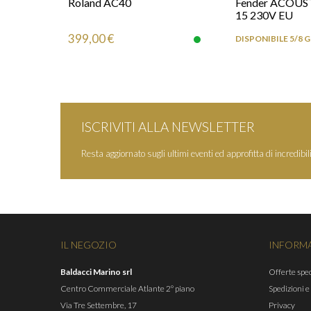
Roland AC40
Fender ACOU
15 230V EU
399,00 €
DISPONIBILE 5/8 
ISCRIVITI ALLA NEWSLETTER
Resta aggiornato sugli ultimi eventi ed approfitta di incredibili
IL NEGOZIO
INFORM
Baldacci Marino srl
Offerte spec
Centro Commerciale Atlante 2° piano
Spedizioni e
Via Tre Settembre, 17
Privacy