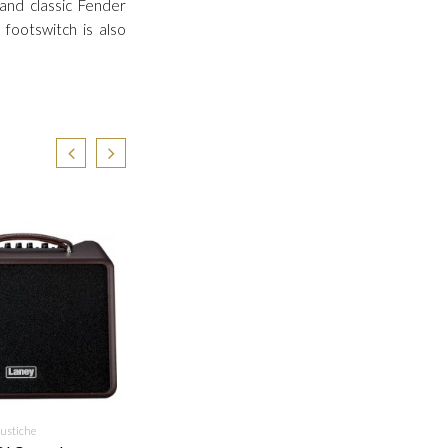
 and classic Fender
footswitch is also
 INFO
RICHIEDI INFO
custiche
Amplificatori Acustiche
Amplific
AG