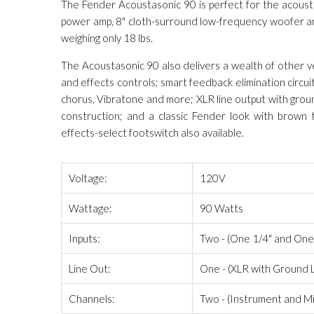
The Fender Acoustasonic 90 is perfect for the acousti
power amp, 8" cloth-surround low-frequency woofer an
weighing only 18 lbs.
The Acoustasonic 90 also delivers a wealth of other v
and effects controls; smart feedback elimination circuit
chorus, Vibratone and more; XLR line output with ground
construction; and a classic Fender look with brown t
effects-select footswitch also available.
Voltage:
120V
Wattage:
90 Watts
Inputs:
Two - (One 1/4" and One 
Line Out:
One - (XLR with Ground L
Channels:
Two - (Instrument and M