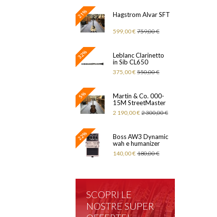
21%
Hagstrom Alvar SFT
599,00 €
759,00 €
32%
Leblanc Clarinetto
in Sib CL650
375,00 €
550,00 €
5%
Martin & Co. 000-
15M StreetMaster
2 190,00 €
2 300,00 €
22%
Boss AW3 Dynamic
wah e humanizer
140,00 €
180,00 €
SCOPRI LE
NOSTRE SUPER