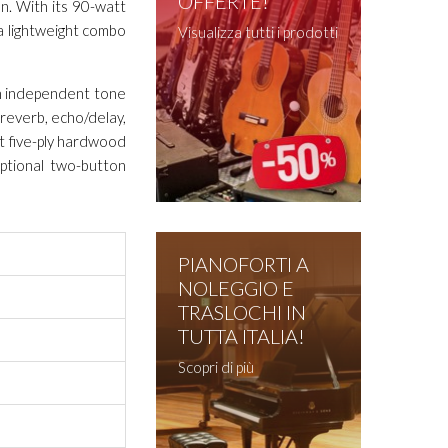
OFFERTE!
n. With its 90-watt
a lightweight combo
Visualizza tutti i prodotti
th independent tone
 reverb, echo/delay,
ht five-ply hardwood
Optional two-button
PIANOFORTI A
NOLEGGIO E
TRASLOCHI IN
TUTTA ITALIA!
Scopri di più