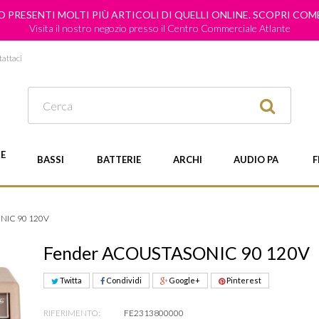
 PRESENTI MOLTI PIÙ ARTICOLI DI QUELLI ONLINE. SCOPRI CO
Visita il nostro negozio presso il Centro Commerciale Atlante
attaci
E
BASSI
BATTERIE
ARCHI
AUDIO PA
F
NIC 90 120V
Fender ACOUSTASONIC 90 120V
Twitta
Condividi
Google+
Pinterest
RIFERIMENTO:
FE2313800000