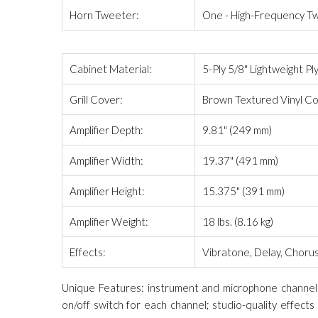
Horn Tweeter:
One - High-Frequency T
Cabinet Material:
5-Ply 5/8" Lightweight P
Grill Cover:
Brown Textured Vinyl Cov
Amplifier Depth:
9.81" (249 mm)
Amplifier Width:
19.37" (491 mm)
Amplifier Height:
15.375" (391 mm)
Amplifier Weight:
18 lbs. (8.16 kg)
Effects:
Vibratone, Delay, Choru
Unique Features: instrument and microphone channels 
on/off switch for each channel; studio-quality effects