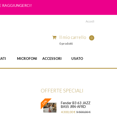
ME RAGGIUNGERCI!
Accedi
Il mio carrello
0
0 prodotti
IATI
MICROFONI
ACCESSORI
USATO
OFFERTE SPECIALI
22%
Fender B3 63 JAZZ
BASS JRN-AFRD
4 300,00 €
5 500,00 €