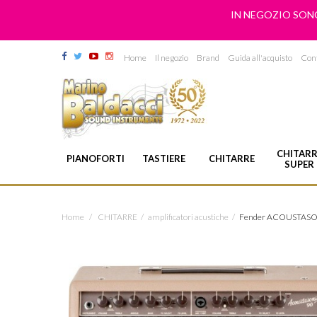
IN NEGOZIO SONO
Home
Il negozio
Brand
Guida all'acquisto
Cont
CHITARR
PIANOFORTI
TASTIERE
CHITARRE
SUPER
Home
/
CHITARRE
/
amplificatori acustiche
/
Fender ACOUSTASO