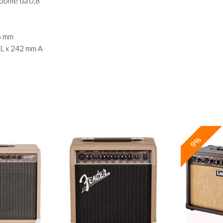
-dome da 0,8"
,5 mm
m L x 242 mm A
9%