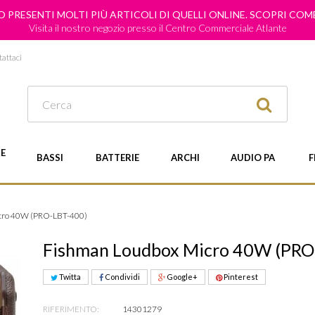
 PRESENTI MOLTI PIÙ ARTICOLI DI QUELLI ONLINE. SCOPRI CO
Visita il nostro negozio presso il Centro Commerciale Atlante
attaci
E
BASSI
BATTERIE
ARCHI
AUDIO PA
F
cro 40W (PRO-LBT-400)
Fishman Loudbox Micro 40W (PRO
Twitta
Condividi
Google+
Pinterest
RIFERIMENTO:
14301279