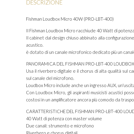
DESCRIZIONE
Fishman Loudbox Micro 40W (PRO-LBT-400)
Il Fishman Loudbox Micro racchiude 40 Watt di potenza a
Il cabinet dal design chiuso abbinato alla configurazion
acustico.
è dotato di un canale microfonico dedicato più un canal
PANORAMICA DEL FISHMAN PRO-LBT-400 LOUDBO
Usa il riverbero digitale e il chorus di alta qualità su
sul canale del microfono.
Loudbox Micro include anche un ingresso AUX, un'uscita D
Con Loudbox Micro, gli aspiranti musicisti acustici po
costosi in un amplificatore ancora più comodo da traspor
CARATTERISTICHE DEL FISHMAN PRO-LBT-400 LO
40 Watt di potenza con master volume
Due canali: strumento e microfono
Riverbero e chorus digitali