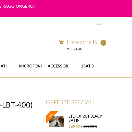
ME RAGGIUNGERCI!
Accedi
Il mio carrello
0
0 prodotti
IATI
MICROFONI
ACCESSORI
USATO
OFFERTE SPECIALI
-LBT-400)
16%
LTD EX-201 BLACK
SATIN
569,00 €
680,00 €