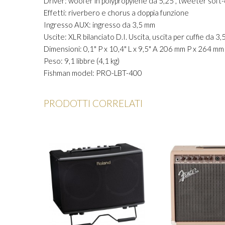
Driver: woofer in polypropylene da 5,25", tweeter soft
Effetti: riverbero e chorus a doppia funzione
Ingresso AUX: ingresso da 3,5 mm
Uscite: XLR bilanciato D.I. Uscita, uscita per cuffie da 3
Dimensioni: 0,1" P x 10,4" L x 9,5" A 206 mm P x 264 m
Peso: 9,1 libbre (4,1 kg)
Fishman model: PRO-LBT-400
PRODOTTI CORRELATI