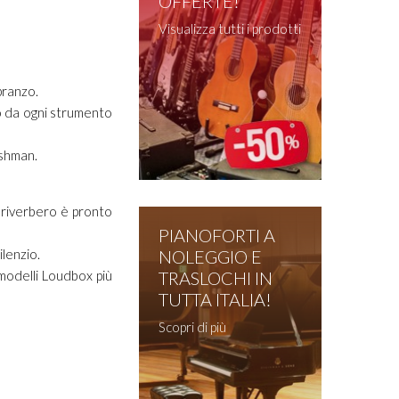
OFFERTE!
Visualizza tutti i prodotti
pranzo.
no da ogni strumento
ishman.
l riverbero è pronto
PIANOFORTI A
NOLEGGIO E
ilenzio.
TRASLOCHI IN
 modelli Loudbox più
TUTTA ITALIA!
Scopri di più