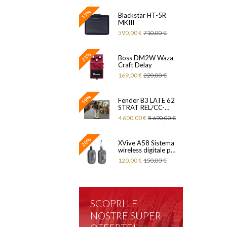
17%
Blackstar HT-5R
MKIII
590,00 €
710,00 €
23%
Boss DM2W Waza
Craft Delay
169,00 €
220,00 €
19%
Fender B3 LATE 62
STRAT REL/CC-
SFASPK
4 600,00 €
5 690,00 €
20%
XVive A58 Sistema
wireless digitale per
strumento
120,00 €
150,00 €
SCOPRI LE
NOSTRE SUPER