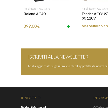
RICHIEDI INFO
Amplificatori Acustiche
AGGIUNGI
Amplificatori Acustich
Roland AC40
Fender ACOU
90 120V
399,00 €
DISPONIBILE 5/8 
ISCRIVITI ALLA NEWSLETTER
Resta aggiornato sugli ultimi eventi ed approfitta di incredibili
IL NEGOZIO
INFORM
Baldacci Marino srl
Offerte spec