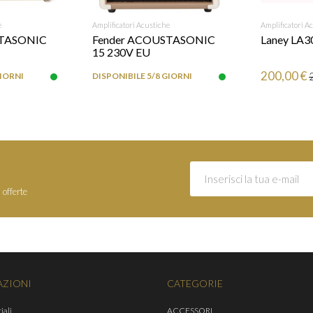
RICHIEDI INFO
e
Amplificatori Acustiche
Amplificatori A
AGGIUNG
STASONIC
Fender ACOUSTASONIC
Laney LA
15 230V EU
200,00 €
GIORNI
DISPONIBILE 5/8 GIORNI
 offerte
AZIONI
CATEGORIE
iali
ACCESSORI