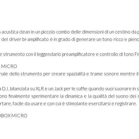
custica clean in un piccolo combo delle dimensioni di un cestino da 
e del driver bi-amplificato è in grado di generare un tono ricco e pie
e strumento con il leggendario preamplificatore e controllo di tono F
X MICRO
l canale dello strumento per creare spazialità e trame sonore mentre i
.I. bilanciata su XLR e un Jack per le cuffie quando vuoi suonare in s
ssono finalmente sperimentare la dinamica e la qualità del suono dei
tare, facile da usare e con cui è stimolante esercitarsi e registrare.
UDBOX MICRO