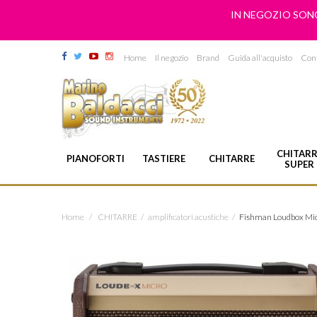
IN NEGOZIO SONO
Home
Il negozio
Brand
Guida all'acquisto
Cont
CHITARR
PIANOFORTI
TASTIERE
CHITARRE
SUPER
Home
/
CHITARRE
/
amplificatori acustiche
/
Fishman Loudbox Mi