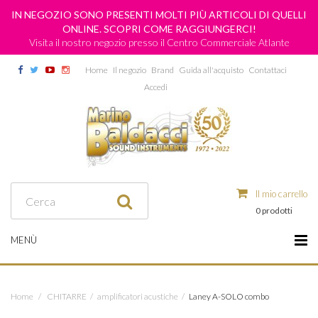
IN NEGOZIO SONO PRESENTI MOLTI PIÙ ARTICOLI DI QUELLI
ONLINE. SCOPRI COME RAGGIUNGERCI!
Visita il nostro negozio presso il Centro Commerciale Atlante
Home
Il negozio
Brand
Guida all'acquisto
Contattaci
Accedi
Il mio carrello
0 prodotti
MENÙ
Home
/
CHITARRE
/
amplificatori acustiche
/
Laney A-SOLO combo