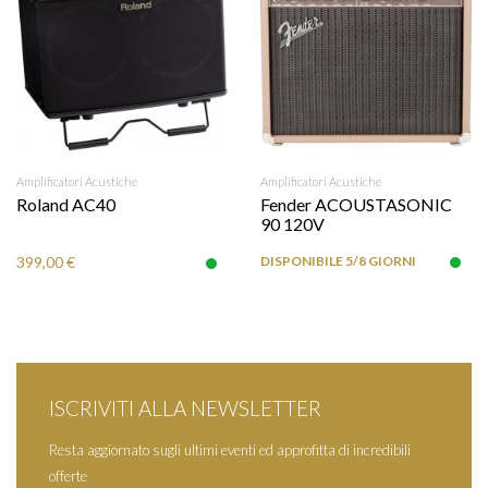
Amplificatori Acustiche
Amplificatori Acustiche
Roland AC40
Fender ACOUSTASONIC
90 120V
399,00 €
DISPONIBILE 5/8 GIORNI
ISCRIVITI ALLA NEWSLETTER
Resta aggiornato sugli ultimi eventi ed approfitta di incredibili
offerte