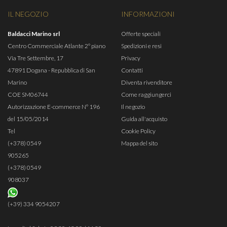
IL NEGOZIO
INFORMAZIONI
Baldacci Marino srl
Offerte speciali
Centro Commerciale Atlante 2° piano
Spedizioni e resi
Via Tre Settembre, 17
Privacy
47891 Dogana - Repubblica di San
Contatti
Marino
Diventa rivenditore
COE SM06744
Come raggiungerci
Autorizzazione E-commerce N° 196
Il negozio
del 15/05/2014
Guida all'acquisto
Tel
Cookie Policy
(+378) 0549
Mappa del sito
905265
(+378) 0549
908037
(+39) 334 9054207