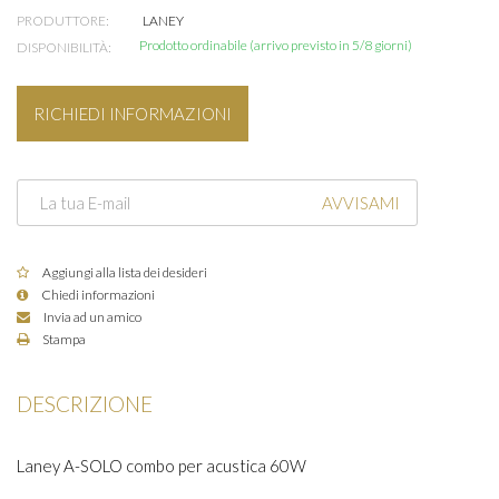
PRODUTTORE:
LANEY
Prodotto ordinabile (arrivo previsto in 5/8 giorni)
DISPONIBILITÀ:
RICHIEDI INFORMAZIONI
AVVISAMI
Aggiungi alla lista dei desideri
Chiedi informazioni
Invia ad un amico
Stampa
DESCRIZIONE
Laney A-SOLO combo per acustica 60W