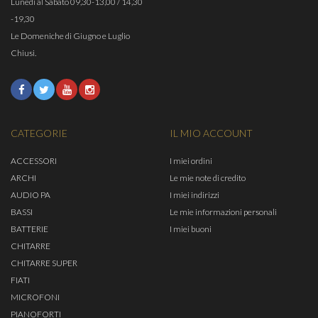
Lunedì al Sabato 09,30-13,00 / 14,30
-19,30
Le Domeniche di Giugno e Luglio
Chiusi.
CATEGORIE
IL MIO ACCOUNT
ACCESSORI
I miei ordini
ARCHI
Le mie note di credito
AUDIO PA
I miei indirizzi
BASSI
Le mie informazioni personali
BATTERIE
I miei buoni
CHITARRE
CHITARRE SUPER
FIATI
MICROFONI
PIANOFORTI