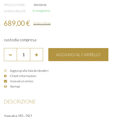
PRODUTTORE:
YAMAHA
In magazzino
DISPONIBILITÀ:
689,00 €
830,00 €
custodia compresa
AGGIUNGI AL CARRELLO
Aggiungi alla lista dei desideri
Chiedi informazioni
Invia ad un amico
Stampa
DESCRIZIONE
Yamaha YFL-282