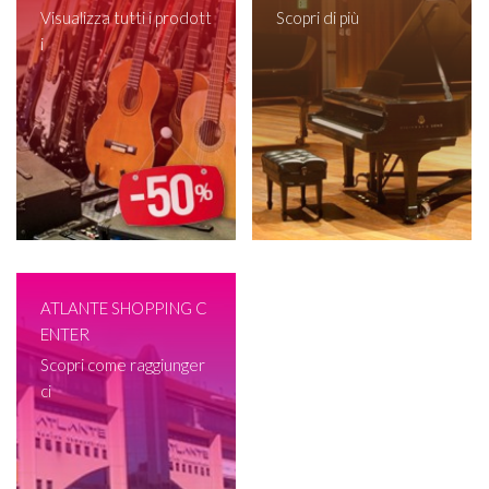
UTTA ITALIA!
Visualizza tutti i prodott
Scopri di più
i
ATLANTE SHOPPING C
ENTER
Scopri come raggiunger
ci