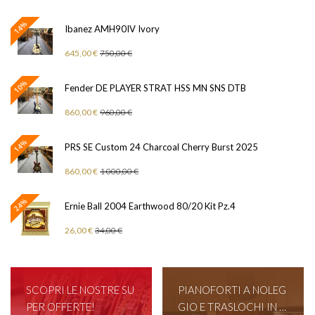
14%
Ibanez AMH90IV Ivory
645,00 €
750,00 €
10%
Fender DE PLAYER STRAT HSS MN SNS DTB
860,00 €
960,00 €
14%
PRS SE Custom 24 Charcoal Cherry Burst 2025
860,00 €
1 000,00 €
24%
Ernie Ball 2004 Earthwood 80/20 Kit Pz.4
26,00 €
34,00 €
SCOPRI LE NOSTRE SU
PIANOFORTI A NOLEG
PER OFFERTE!
GIO E TRASLOCHI IN T