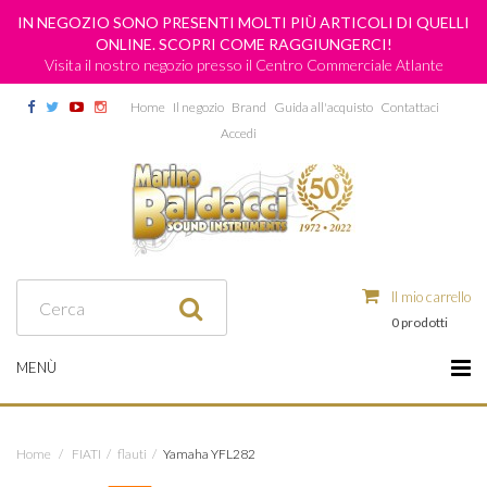
IN NEGOZIO SONO PRESENTI MOLTI PIÙ ARTICOLI DI QUELLI
ONLINE. SCOPRI COME RAGGIUNGERCI!
Visita il nostro negozio presso il Centro Commerciale Atlante
Home
Il negozio
Brand
Guida all'acquisto
Contattaci
Accedi
Il mio carrello
0 prodotti
MENÙ
Home
/
FIATI
/
flauti
/
Yamaha YFL282