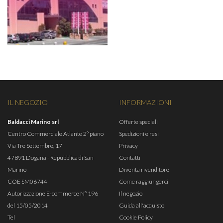
IL NEGOZIO
INFORMAZIONI
Baldacci Marino srl
Offerte speciali
Centro Commerciale Atlante 2° piano
Spedizioni e resi
Via Tre Settembre, 17
Privacy
47891 Dogana - Repubblica di San
Contatti
Marino
Diventa rivenditore
COE SM06744
Come raggiungerci
Autorizzazione E-commerce N° 196
Il negozio
del 15/05/2014
Guida all'acquisto
Tel
Cookie Policy